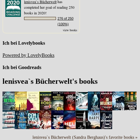
lenisvea`s Bücherwelt
has
completed her goal of reading 250
books in 2020!
276 of 250
(100%)
view books
Ich bei Lovelybooks
Powered by LovelyBooks
Ich bei Goodreads
lenisvea`s Bücherwelt's books
lenisvea`s Bücherwelt (Sandra Berghaus)'s favorite books »