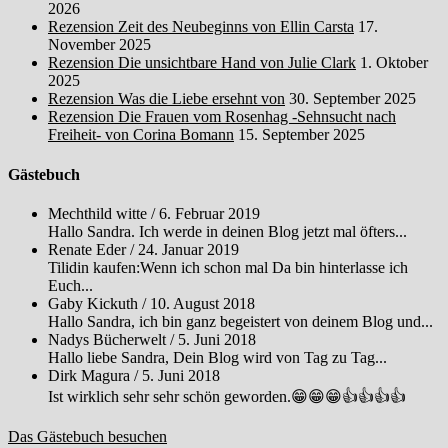
2026
Rezension Zeit des Neubeginns von Ellin Carsta
17.
November 2025
Rezension Die unsichtbare Hand von Julie Clark
1. Oktober
2025
Rezension Was die Liebe ersehnt von
30. September 2025
Rezension Die Frauen vom Rosenhag -Sehnsucht nach
Freiheit- von Corina Bomann
15. September 2025
Gästebuch
Mechthild witte
/
6. Februar 2019
Hallo Sandra. Ich werde in deinen Blog jetzt mal öfters...
Renate Eder
/
24. Januar 2019
Tilidin kaufen:Wenn ich schon mal Da bin hinterlasse ich
Euch...
Gaby Kickuth
/
10. August 2018
Hallo Sandra, ich bin ganz begeistert von deinem Blog und...
Nadys Bücherwelt
/
5. Juni 2018
Hallo liebe Sandra, Dein Blog wird von Tag zu Tag...
Dirk Magura
/
5. Juni 2018
Ist wirklich sehr sehr schön geworden.😁😁😁👍👍👍👍
Das Gästebuch besuchen