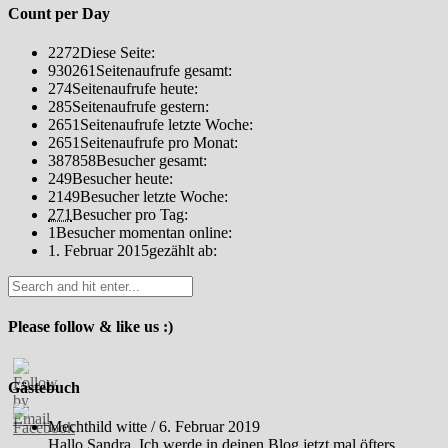
Count per Day
2272
Diese Seite:
930261
Seitenaufrufe gesamt:
274
Seitenaufrufe heute:
285
Seitenaufrufe gestern:
2651
Seitenaufrufe letzte Woche:
2651
Seitenaufrufe pro Monat:
387858
Besucher gesamt:
249
Besucher heute:
2149
Besucher letzte Woche:
271
Besucher pro Tag:
1
Besucher momentan online:
1. Februar 2015
gezählt ab:
Please follow & like us :)
Gästebuch
Mechthild witte
/
6. Februar 2019
Hallo Sandra. Ich werde in deinen Blog jetzt mal öfters...