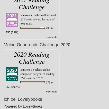
Challenge
lenisvea`s Bücherwelt
has read
208 books toward her goal of
250 books.
208 of
250 (83%)
view books
Meine Goodreads Challenge 2020
2020 Reading
Challenge
lenisvea`s Bücherwelt
has
completed her goal of reading
250 books in 2020!
276 of
250 (100%)
view books
Ich bei Lovelybooks
Powered by LovelyBooks