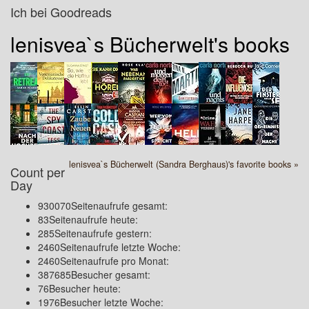
Ich bei Goodreads
lenisvea`s Bücherwelt's books
lenisvea`s Bücherwelt (Sandra Berghaus)'s favorite books »
Count per
Day
930070
Seitenaufrufe gesamt:
83
Seitenaufrufe heute:
285
Seitenaufrufe gestern:
2460
Seitenaufrufe letzte Woche:
2460
Seitenaufrufe pro Monat:
387685
Besucher gesamt:
76
Besucher heute:
1976
Besucher letzte Woche: