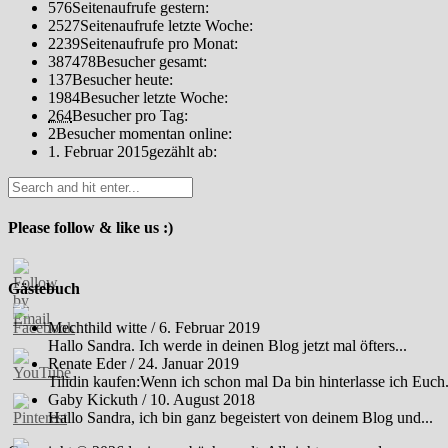
576
Seitenaufrufe gestern:
2527
Seitenaufrufe letzte Woche:
2239
Seitenaufrufe pro Monat:
387478
Besucher gesamt:
137
Besucher heute:
1984
Besucher letzte Woche:
264
Besucher pro Tag:
2
Besucher momentan online:
1. Februar 2015
gezählt ab:
Please follow & like us :)
Gästebuch
Mechthild witte
/
6. Februar 2019
Hallo Sandra. Ich werde in deinen Blog jetzt mal öfters...
Renate Eder
/
24. Januar 2019
Tilidin kaufen:Wenn ich schon mal Da bin hinterlasse ich Euch.
Gaby Kickuth
/
10. August 2018
Hallo Sandra, ich bin ganz begeistert von deinem Blog und...