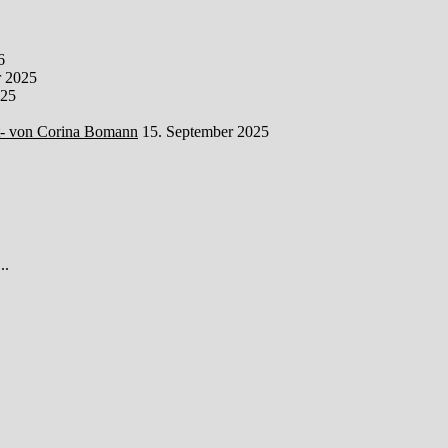
6
 2025
025
t- von Corina Bomann
15. September 2025
..