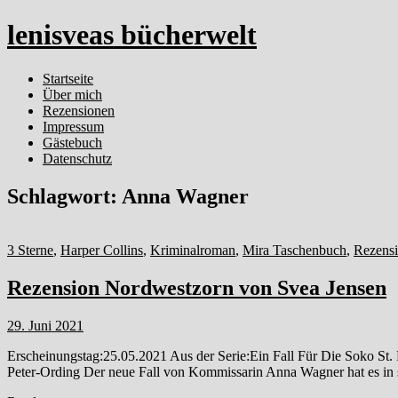
lenisveas bücherwelt
Startseite
Über mich
Rezensionen
Impressum
Gästebuch
Datenschutz
Schlagwort:
Anna Wagner
3 Sterne
,
Harper Collins
,
Kriminalroman
,
Mira Taschenbuch
,
Rezens
Rezension Nordwestzorn von Svea Jensen
29. Juni 2021
Erscheinungstag:25.05.2021 Aus der Serie:Ein Fall Für Die Soko St
Peter-Ording Der neue Fall von Kommissarin Anna Wagner hat es in 