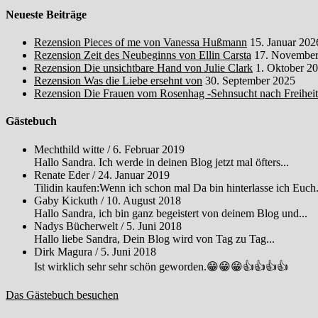
Neueste Beiträge
Rezension Pieces of me von Vanessa Hußmann
15. Januar 202
Rezension Zeit des Neubeginns von Ellin Carsta
17. November
Rezension Die unsichtbare Hand von Julie Clark
1. Oktober 2
Rezension Was die Liebe ersehnt von
30. September 2025
Rezension Die Frauen vom Rosenhag -Sehnsucht nach Freihei
Gästebuch
Mechthild witte
/
6. Februar 2019
Hallo Sandra. Ich werde in deinen Blog jetzt mal öfters...
Renate Eder
/
24. Januar 2019
Tilidin kaufen:Wenn ich schon mal Da bin hinterlasse ich Euch.
Gaby Kickuth
/
10. August 2018
Hallo Sandra, ich bin ganz begeistert von deinem Blog und...
Nadys Bücherwelt
/
5. Juni 2018
Hallo liebe Sandra, Dein Blog wird von Tag zu Tag...
Dirk Magura
/
5. Juni 2018
Ist wirklich sehr sehr schön geworden.😁😁😁👍👍👍👍
Das Gästebuch besuchen