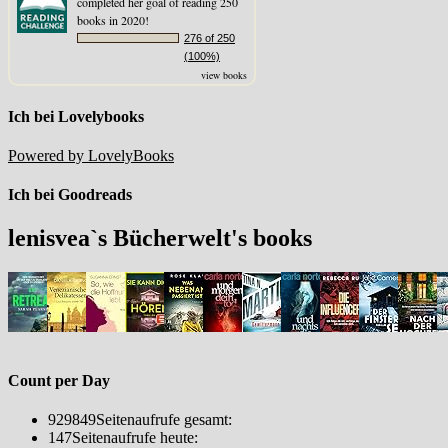
completed her goal of reading 250
books in 2020!
276 of 250
(100%)
view books
Ich bei Lovelybooks
Powered by LovelyBooks
Ich bei Goodreads
lenisvea`s Bücherwelt's books
Count per Day
929849
Seitenaufrufe gesamt:
147
Seitenaufrufe heute: