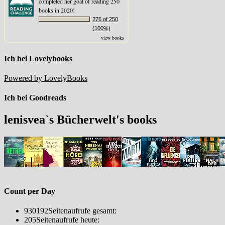
completed her goal of reading 250
books in 2020!
276 of 250
(100%)
view books
Ich bei Lovelybooks
Powered by LovelyBooks
Ich bei Goodreads
lenisvea`s Bücherwelt's books
Count per Day
930192
Seitenaufrufe gesamt:
205
Seitenaufrufe heute: