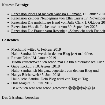
Neueste Beiträge
Rezension Pieces of me von Vanessa Hußmann
15. Januar 202
Rezension Zeit des Neubeginns von Ellin Carsta
17. November
Rezension Die unsichtbare Hand von Julie Clark
1. Oktober 2
Rezension Was die Liebe ersehnt von
30. September 2025
Rezension Die Frauen vom Rosenhag -Sehnsucht nach Freihei
Gästebuch
Mechthild witte
/
6. Februar 2019
Hallo Sandra. Ich werde in deinen Blog jetzt mal öfters...
Renate Eder
/
24. Januar 2019
Tilidin kaufen:Wenn ich schon mal Da bin hinterlasse ich Euch.
Gaby Kickuth
/
10. August 2018
Hallo Sandra, ich bin ganz begeistert von deinem Blog und...
Nadys Bücherwelt
/
5. Juni 2018
Hallo liebe Sandra, Dein Blog wird von Tag zu Tag...
Dirk Magura
/
5. Juni 2018
Ist wirklich sehr sehr schön geworden.😁😁😁👍👍👍👍
Das Gästebuch besuchen