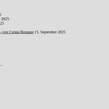
6
 2025
025
t- von Corina Bomann
15. September 2025
..