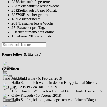
285
Seitenaufrufe gestern:
2582
Seitenaufrufe letzte Woche:
2582
Seitenaufrufe pro Monat:
387796
Besucher gesamt:
187
Besucher heute:
2087
Besucher letzte Woche:
271
Besucher pro Tag:
2
Besucher momentan online:
1. Februar 2015
gezählt ab:
Please follow & like us :)
Gästebuch
Mechthild witte
/
6. Februar 2019
Hallo Sandra. Ich werde in deinen Blog jetzt mal öfters...
Renate Eder
/
24. Januar 2019
Tilidin kaufen:Wenn ich schon mal Da bin hinterlasse ich Euch.
Gaby Kickuth
/
10. August 2018
Hallo Sandra, ich bin ganz begeistert von deinem Blog und...