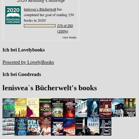
lenisvea`s Bücherwelt
has
completed her goal of reading 250
books in 2020!
276 of 250
(100%)
view books
Ich bei Lovelybooks
Powered by LovelyBooks
Ich bei Goodreads
lenisvea`s Bücherwelt's books