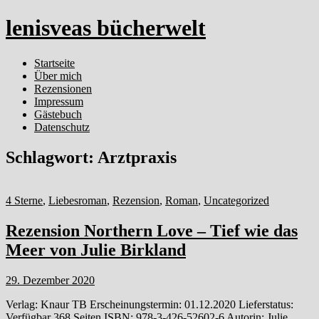
lenisveas bücherwelt
Startseite
Über mich
Rezensionen
Impressum
Gästebuch
Datenschutz
Schlagwort:
Arztpraxis
4 Sterne
,
Liebesroman
,
Rezension
,
Roman
,
Uncategorized
Rezension Northern Love – Tief wie das
Meer von Julie Birkland
29. Dezember 2020
Verlag: Knaur TB Erscheinungstermin: 01.12.2020 Lieferstatus:
Verfügbar 368 Seiten ISBN: 978-3-426-52602-6 Autorin: Julie