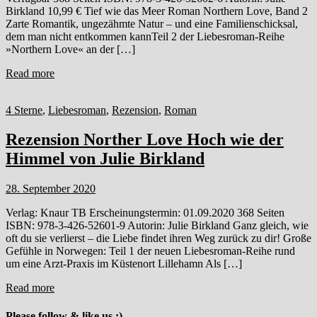
Birkland 10,99 € Tief wie das Meer Roman Northern Love, Band 2
Zarte Romantik, ungezähmte Natur – und eine Familienschicksal,
dem man nicht entkommen kannTeil 2 der Liebesroman-Reihe
»Northern Love« an der […]
Read more
4 Sterne
,
Liebesroman
,
Rezension
,
Roman
Rezension Norther Love Hoch wie der
Himmel von Julie Birkland
28. September 2020
Verlag: Knaur TB Erscheinungstermin: 01.09.2020 368 Seiten
ISBN: 978-3-426-52601-9 Autorin: Julie Birkland Ganz gleich, wie
oft du sie verlierst – die Liebe findet ihren Weg zurück zu dir! Große
Gefühle in Norwegen: Teil 1 der neuen Liebesroman-Reihe rund
um eine Arzt-Praxis im Küstenort Lillehamn Als […]
Read more
Please follow & like us :)