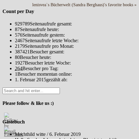
lenisvea`s Bücherwelt (Sandra Berghaus)'s favorite books »
Count per Day
929789
Seitenaufrufe gesamt:
87
Seitenaufrufe heute:
576
Seitenaufrufe gestern:
2467
Seitenaufrufe letzte Woche:
2179
Seitenaufrufe pro Monat:
387421
Besucher gesamt:
80
Besucher heute:
1927
Besucher letzte Woche:
264
Besucher pro Tag:
1
Besucher momentan online:
1. Februar 2015
gezählt ab:
Please follow & like us :)
Gästebuch
Mechthild witte
/
6. Februar 2019