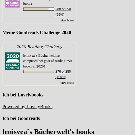
books.
208 of 250
(83%)
view books
Meine Goodreads Challenge 2020
2020 Reading Challenge
lenisvea`s Bücherwelt
has
completed her goal of reading 250
books in 2020!
276 of 250
(100%)
view books
Ich bei Lovelybooks
Powered by LovelyBooks
Ich bei Goodreads
lenisvea`s Bücherwelt's books