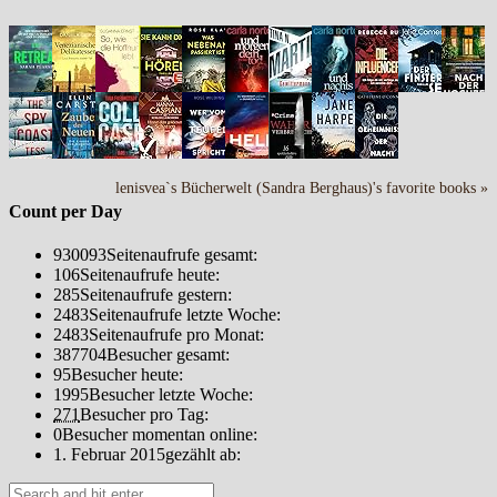
lenisvea`s Bücherwelt (Sandra Berghaus)'s favorite books »
Count per Day
930093
Seitenaufrufe gesamt:
106
Seitenaufrufe heute:
285
Seitenaufrufe gestern:
2483
Seitenaufrufe letzte Woche:
2483
Seitenaufrufe pro Monat:
387704
Besucher gesamt:
95
Besucher heute:
1995
Besucher letzte Woche:
271
Besucher pro Tag:
0
Besucher momentan online:
1. Februar 2015
gezählt ab: