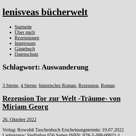
lenisveas bücherwelt
Startseite
Über mich
Rezensionen
Impressum
Gästebuch
Datenschutz
Schlagwort:
Auswanderung
3 Sterne
,
4 Sterne
,
historischer Roman
,
Rezension
,
Roman
Rezension Tor zur Welt -Träume- von
Miriam Georg
26. Oktober 2022
Verlag: Rowohlt Taschenbuch Erscheinungstermin: 19.07.2022
Lieferstatus: Verfügbar 656 Seiten ISBN: 978-3-499-00921-1