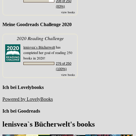
208 of 250
(83%)
view books
Meine Goodreads Challenge 2020
2020 Reading Challenge
lenisvea`s Bücherwelt
has
completed her goal of reading 250
books in 2020!
276 of 250
(100%)
view books
Ich bei Lovelybooks
Powered by LovelyBooks
Ich bei Goodreads
lenisvea`s Bücherwelt's books