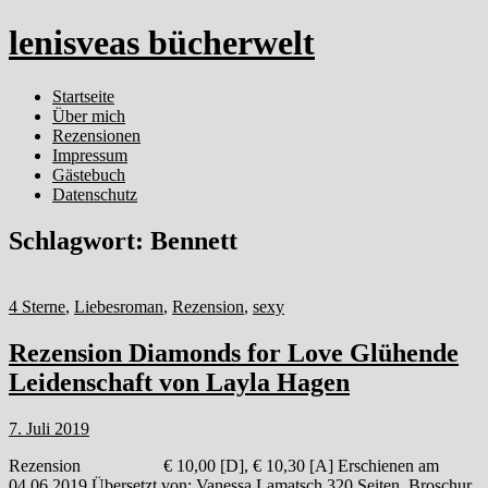
lenisveas bücherwelt
Startseite
Über mich
Rezensionen
Impressum
Gästebuch
Datenschutz
Schlagwort:
Bennett
4 Sterne
,
Liebesroman
,
Rezension
,
sexy
Rezension Diamonds for Love Glühende
Leidenschaft von Layla Hagen
7. Juli 2019
Rezension € 10,00 [D], € 10,30 [A] Erschienen am
04.06.2019 Übersetzt von: Vanessa Lamatsch 320 Seiten, Broschur