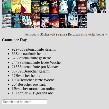
lenisvea`s Bücherwelt (Sandra Berghaus)'s favorite books »
Count per Day
929765
Seitenaufrufe gesamt:
63
Seitenaufrufe heute:
576
Seitenaufrufe gestern:
2443
Seitenaufrufe letzte Woche:
2155
Seitenaufrufe pro Monat:
387398
Besucher gesamt:
57
Besucher heute:
1904
Besucher letzte Woche:
264
Besucher pro Tag:
1
Besucher momentan online:
1. Februar 2015
gezählt ab: