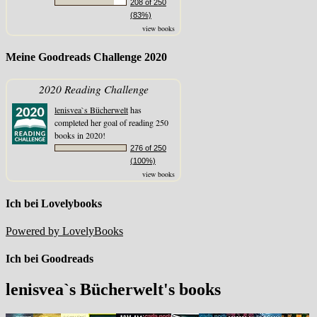
208 of 250
(83%)
view books
Meine Goodreads Challenge 2020
2020 Reading Challenge
lenisvea`s Bücherwelt
has
completed her goal of reading 250
books in 2020!
276 of 250
(100%)
view books
Ich bei Lovelybooks
Powered by LovelyBooks
Ich bei Goodreads
lenisvea`s Bücherwelt's books