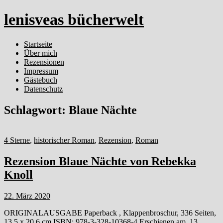
lenisveas bücherwelt
Startseite
Über mich
Rezensionen
Impressum
Gästebuch
Datenschutz
Schlagwort:
Blaue Nächte
4 Sterne
,
historischer Roman
,
Rezension
,
Roman
Rezension Blaue Nächte von Rebekka
Knoll
22. März 2020
ORIGINALAUSGABE Paperback , Klappenbroschur, 336 Seiten,
13,5 x 20,6 cm ISBN: 978-3-328-10368-4 Erschienen am 13.