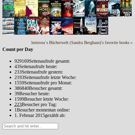
lenisvea`s Bücherwelt (Sandra Berghaus)'s favorite books »
Count per Day
929169
Seitenaufrufe gesamt:
43
Seitenaufrufe heute:
233
Seitenaufrufe gestern:
2193
Seitenaufrufe letzte Woche:
1559
Seitenaufrufe pro Monat:
386840
Besucher gesamt:
39
Besucher heute:
1599
Besucher letzte Woche:
223
Besucher pro Tag:
1
Besucher momentan online:
1. Februar 2015
gezählt ab: