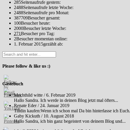
285
Seitenaufrufe gestern:
2488
Seitenaufrufe letzte Woche:
2488
Seitenaufrufe pro Monat:
387709
Besucher gesamt:
100
Besucher heute:
2000
Besucher letzte Woche:
271
Besucher pro Tag:
2
Besucher momentan online:
1. Februar 2015
gezählt ab:
Please follow & like us :)
Gästebuch
Mechthild witte
/
6. Februar 2019
Hallo Sandra. Ich werde in deinen Blog jetzt mal öfters...
Renate Eder
/
24. Januar 2019
Tilidin kaufen:Wenn ich schon mal Da bin hinterlasse ich Euch.
Gaby Kickuth
/
10. August 2018
Hallo Sandra, ich bin ganz begeistert von deinem Blog und...