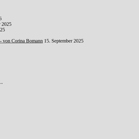
6
 2025
025
t- von Corina Bomann
15. September 2025
..