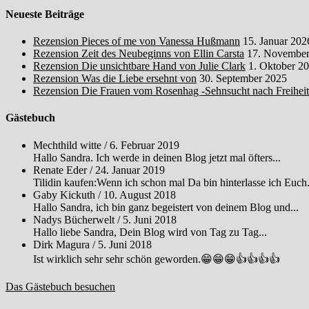
Neueste Beiträge
Rezension Pieces of me von Vanessa Hußmann
15. Januar 202
Rezension Zeit des Neubeginns von Ellin Carsta
17. November
Rezension Die unsichtbare Hand von Julie Clark
1. Oktober 2
Rezension Was die Liebe ersehnt von
30. September 2025
Rezension Die Frauen vom Rosenhag -Sehnsucht nach Freihei
Gästebuch
Mechthild witte
/
6. Februar 2019
Hallo Sandra. Ich werde in deinen Blog jetzt mal öfters...
Renate Eder
/
24. Januar 2019
Tilidin kaufen:Wenn ich schon mal Da bin hinterlasse ich Euch.
Gaby Kickuth
/
10. August 2018
Hallo Sandra, ich bin ganz begeistert von deinem Blog und...
Nadys Bücherwelt
/
5. Juni 2018
Hallo liebe Sandra, Dein Blog wird von Tag zu Tag...
Dirk Magura
/
5. Juni 2018
Ist wirklich sehr sehr schön geworden.😁😁😁👍👍👍👍
Das Gästebuch besuchen