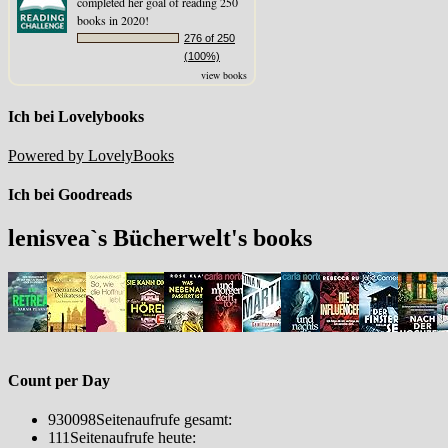
completed her goal of reading 250
books in 2020!
276 of 250
(100%)
view books
Ich bei Lovelybooks
Powered by LovelyBooks
Ich bei Goodreads
lenisvea`s Bücherwelt's books
Count per Day
930098
Seitenaufrufe gesamt:
111
Seitenaufrufe heute: