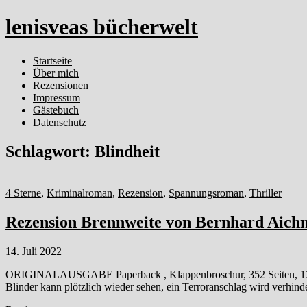
lenisveas bücherwelt
Startseite
Über mich
Rezensionen
Impressum
Gästebuch
Datenschutz
Schlagwort:
Blindheit
4 Sterne
,
Kriminalroman
,
Rezension
,
Spannungsroman
,
Thriller
Rezension Brennweite von Bernhard Aich
14. Juli 2022
ORIGINALAUSGABE Paperback , Klappenbroschur, 352 Seiten, 13,5 
Blinder kann plötzlich wieder sehen, ein Terroranschlag wird verhinde