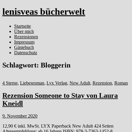
lenisveas bücherwelt
Startseite
Über mich
Rezensionen
Impressum
Gästebuch
Datenschutz
Schlagwort:
Bloggerin
4 Sterne
,
Liebesroman
,
Lyx Verlag
,
New Adult
,
Rezension
,
Roman
Rezension Someone to Stay von Laura
Kneidl
9. November 2020
12,90 € inkl. MwSt. LYX Paperback New Adult 424 Seiten
Altersempfehlung: ab 16 Jahren ISBN: 978-3-7363-1452-8