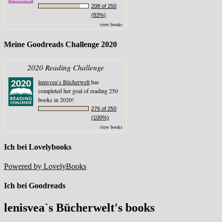
208 of 250
(83%)
view books
Meine Goodreads Challenge 2020
2020 Reading Challenge
lenisvea`s Bücherwelt
has
completed her goal of reading 250
books in 2020!
276 of 250
(100%)
view books
Ich bei Lovelybooks
Powered by LovelyBooks
Ich bei Goodreads
lenisvea`s Bücherwelt's books