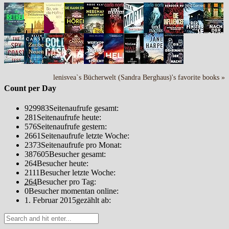
lenisvea`s Bücherwelt (Sandra Berghaus)'s favorite books »
Count per Day
929983
Seitenaufrufe gesamt:
281
Seitenaufrufe heute:
576
Seitenaufrufe gestern:
2661
Seitenaufrufe letzte Woche:
2373
Seitenaufrufe pro Monat:
387605
Besucher gesamt:
264
Besucher heute:
2111
Besucher letzte Woche:
264
Besucher pro Tag:
0
Besucher momentan online:
1. Februar 2015
gezählt ab: