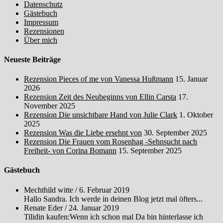
Datenschutz
Gästebuch
Impressum
Rezensionen
Über mich
Neueste Beiträge
Rezension Pieces of me von Vanessa Hußmann
15. Januar
2026
Rezension Zeit des Neubeginns von Ellin Carsta
17.
November 2025
Rezension Die unsichtbare Hand von Julie Clark
1. Oktober
2025
Rezension Was die Liebe ersehnt von
30. September 2025
Rezension Die Frauen vom Rosenhag -Sehnsucht nach
Freiheit- von Corina Bomann
15. September 2025
Gästebuch
Mechthild witte
/
6. Februar 2019
Hallo Sandra. Ich werde in deinen Blog jetzt mal öfters...
Renate Eder
/
24. Januar 2019
Tilidin kaufen:Wenn ich schon mal Da bin hinterlasse ich