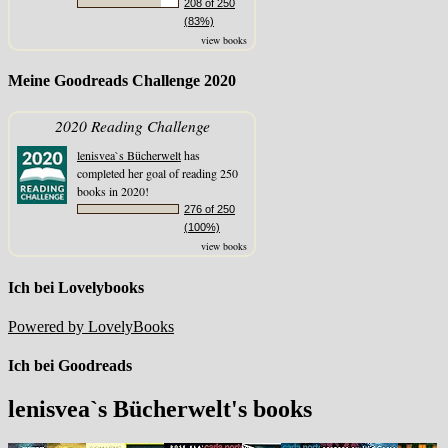
208 of 250
(83%)
view books
Meine Goodreads Challenge 2020
2020 Reading Challenge
lenisvea`s Bücherwelt
has
completed her goal of reading 250
books in 2020!
276 of 250
(100%)
view books
Ich bei Lovelybooks
Powered by LovelyBooks
Ich bei Goodreads
lenisvea`s Bücherwelt's books