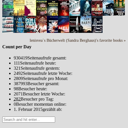
lenisvea`s Bücherwelt (Sandra Berghaus)'s favorite books »
Count per Day
930419
Seitenaufrufe gesamt:
111
Seitenaufrufe heute:
321
Seitenaufrufe gestern:
2492
Seitenaufrufe letzte Woche:
2809
Seitenaufrufe pro Monat:
387993
Besucher gesamt:
98
Besucher heute:
2071
Besucher letzte Woche:
282
Besucher pro Tag:
0
Besucher momentan online:
1. Februar 2015
gezählt ab: