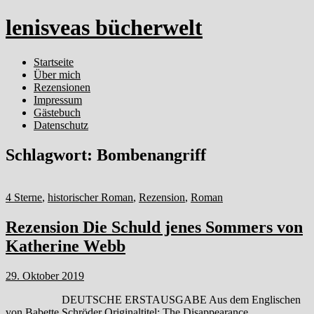
lenisveas bücherwelt
Startseite
Über mich
Rezensionen
Impressum
Gästebuch
Datenschutz
Schlagwort:
Bombenangriff
4 Sterne
,
historischer Roman
,
Rezension
,
Roman
Rezension Die Schuld jenes Sommers von
Katherine Webb
29. Oktober 2019
DEUTSCHE ERSTAUSGABE Aus dem Englischen
von Babette Schröder Originaltitel: The Disappearance