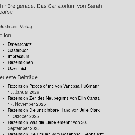
ch höre gerade: Das Sanatorium von Sarah
earse
Goldmann Verlag
eiten
Datenschutz
Gästebuch
Impressum
Rezensionen
Über mich
eueste Beiträge
Rezension Pieces of me von Vanessa Hußmann
15. Januar 2026
Rezension Zeit des Neubeginns von Ellin Carsta
17. November 2025
Rezension Die unsichtbare Hand von Julie Clark
1. Oktober 2025
Rezension Was die Liebe ersehnt von
30.
September 2025
Rezension Die Frauen vom Rosenhag -Sehnsucht