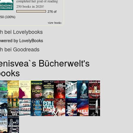
completed her goal of reading
250 books in 2020!
276 of
250 (100%)
view books
ch bei Lovelybooks
owered by LovelyBooks
ch bei Goodreads
enisvea`s Bücherwelt's
books