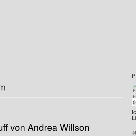
P
lm
I
L
uff von Andrea Willson
©