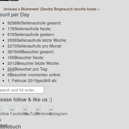
lenisvea`s Bücherwelt (Sandra Berghaus)'s favorite books »
ount per Day
929880
Seitenaufrufe gesamt:
178
Seitenaufrufe heute:
576
Seitenaufrufe gestern:
2558
Seitenaufrufe letzte Woche:
2270
Seitenaufrufe pro Monat:
387506
Besucher gesamt:
165
Besucher heute:
2012
Besucher letzte Woche:
264
Besucher pro Tag:
0
Besucher momentan online:
1. Februar 2015
gezählt ab:
lease follow & like us :)
ästebuch