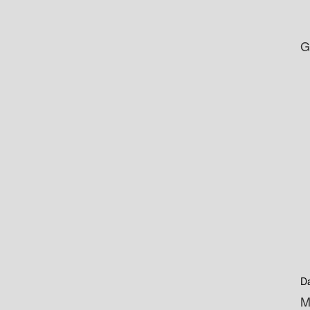
G
D
M