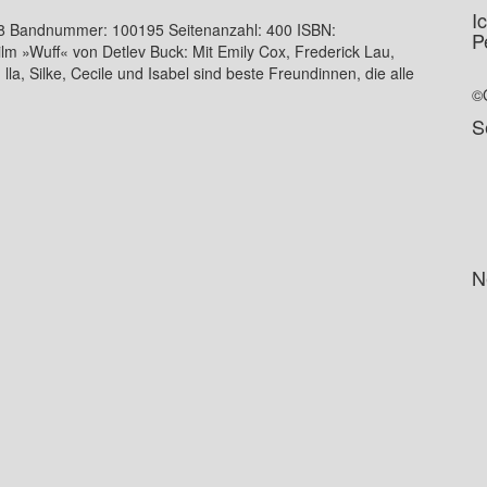
I
8 Bandnummer: 100195 Seitenanzahl: 400 ISBN:
P
 »Wuff« von Detlev Buck: Mit Emily Cox, Frederick Lau,
a, Silke, Cecile und Isabel sind beste Freundinnen, die alle
©
S
N