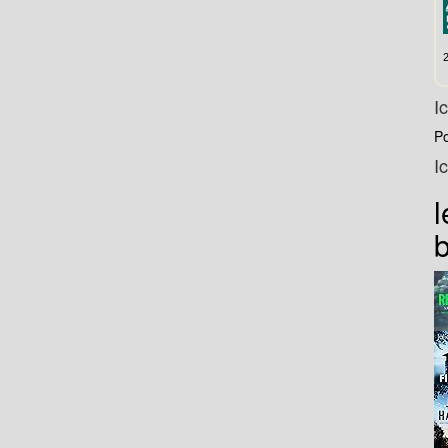
I
P
I
l