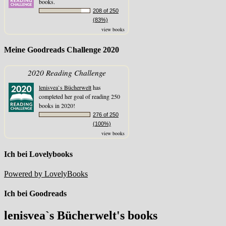
books.
208 of 250
(83%)
view books
Meine Goodreads Challenge 2020
2020 Reading Challenge
lenisvea`s Bücherwelt
has
completed her goal of reading 250
books in 2020!
276 of 250
(100%)
view books
Ich bei Lovelybooks
Powered by LovelyBooks
Ich bei Goodreads
lenisvea`s Bücherwelt's books