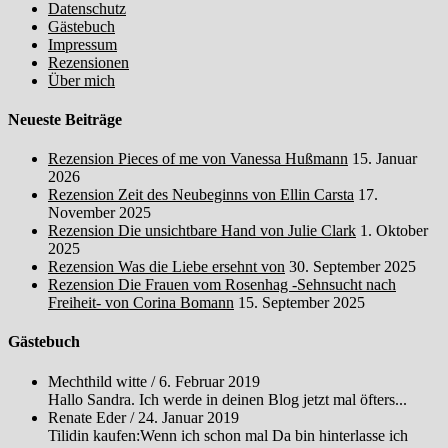
Datenschutz
Gästebuch
Impressum
Rezensionen
Über mich
Neueste Beiträge
Rezension Pieces of me von Vanessa Hußmann
15. Januar
2026
Rezension Zeit des Neubeginns von Ellin Carsta
17.
November 2025
Rezension Die unsichtbare Hand von Julie Clark
1. Oktober
2025
Rezension Was die Liebe ersehnt von
30. September 2025
Rezension Die Frauen vom Rosenhag -Sehnsucht nach
Freiheit- von Corina Bomann
15. September 2025
Gästebuch
Mechthild witte
/
6. Februar 2019
Hallo Sandra. Ich werde in deinen Blog jetzt mal öfters...
Renate Eder
/
24. Januar 2019
Tilidin kaufen:Wenn ich schon mal Da bin hinterlasse ich