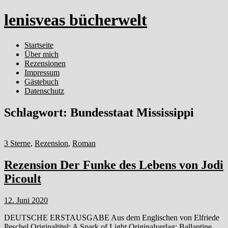
lenisveas bücherwelt
Startseite
Über mich
Rezensionen
Impressum
Gästebuch
Datenschutz
Schlagwort:
Bundesstaat Mississippi
3 Sterne
,
Rezension
,
Roman
Rezension Der Funke des Lebens von Jodi
Picoult
12. Juni 2020
DEUTSCHE ERSTAUSGABE Aus dem Englischen von Elfriede
Peschel Originaltitel: A Spark of Light Originalverlag: Ballantine,