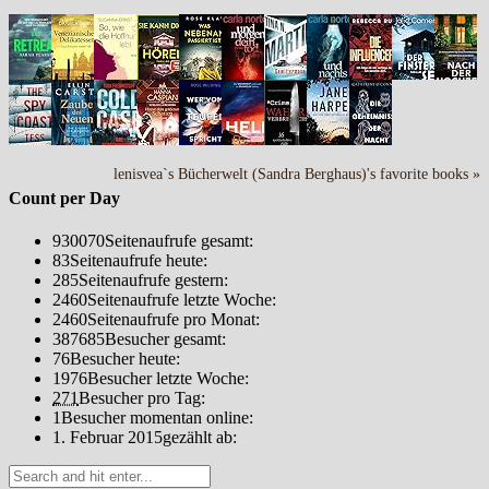
lenisvea`s Bücherwelt (Sandra Berghaus)'s favorite books »
Count per Day
930070
Seitenaufrufe gesamt:
83
Seitenaufrufe heute:
285
Seitenaufrufe gestern:
2460
Seitenaufrufe letzte Woche:
2460
Seitenaufrufe pro Monat:
387685
Besucher gesamt:
76
Besucher heute:
1976
Besucher letzte Woche:
271
Besucher pro Tag:
1
Besucher momentan online:
1. Februar 2015
gezählt ab: