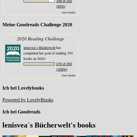
208 of 250
(83%)
view books
Meine Goodreads Challenge 2020
2020 Reading Challenge
lenisvea`s Bücherwelt
has
completed her goal of reading 250
books in 2020!
276 of 250
(100%)
view books
Ich bei Lovelybooks
Powered by LovelyBooks
Ich bei Goodreads
lenisvea`s Bücherwelt's books