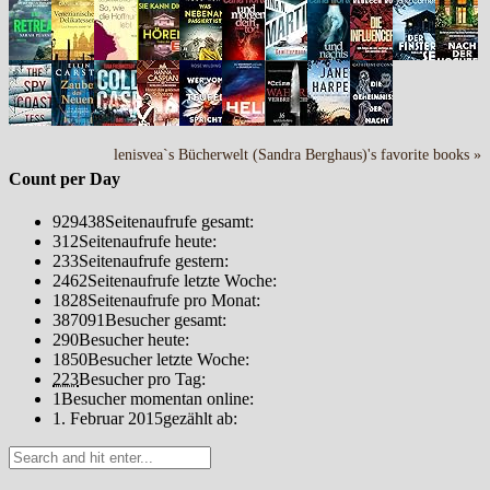
lenisvea`s Bücherwelt (Sandra Berghaus)'s favorite books »
Count per Day
929438
Seitenaufrufe gesamt:
312
Seitenaufrufe heute:
233
Seitenaufrufe gestern:
2462
Seitenaufrufe letzte Woche:
1828
Seitenaufrufe pro Monat:
387091
Besucher gesamt:
290
Besucher heute:
1850
Besucher letzte Woche:
223
Besucher pro Tag:
1
Besucher momentan online:
1. Februar 2015
gezählt ab: