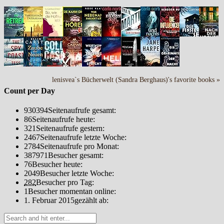
lenisvea`s Bücherwelt (Sandra Berghaus)'s favorite books »
Count per Day
930394
Seitenaufrufe gesamt:
86
Seitenaufrufe heute:
321
Seitenaufrufe gestern:
2467
Seitenaufrufe letzte Woche:
2784
Seitenaufrufe pro Monat:
387971
Besucher gesamt:
76
Besucher heute:
2049
Besucher letzte Woche:
282
Besucher pro Tag:
1
Besucher momentan online:
1. Februar 2015
gezählt ab: