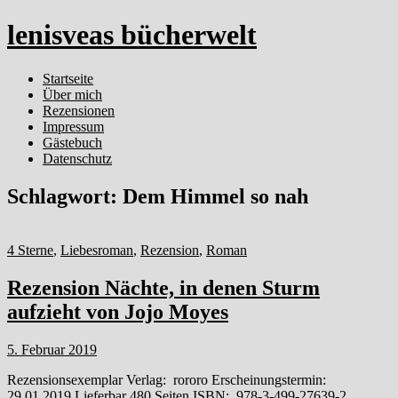
lenisveas bücherwelt
Startseite
Über mich
Rezensionen
Impressum
Gästebuch
Datenschutz
Schlagwort:
Dem Himmel so nah
4 Sterne
,
Liebesroman
,
Rezension
,
Roman
Rezension Nächte, in denen Sturm
aufzieht von Jojo Moyes
5. Februar 2019
Rezensionsexemplar Verlag: rororo Erscheinungstermin:
29.01.2019 Lieferbar 480 Seiten ISBN: 978-3-499-27639-2