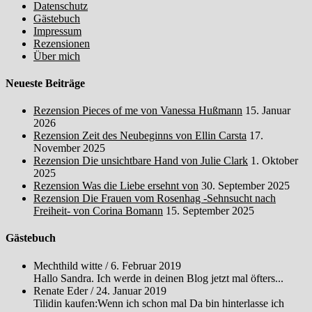
Datenschutz
Gästebuch
Impressum
Rezensionen
Über mich
Neueste Beiträge
Rezension Pieces of me von Vanessa Hußmann
15. Januar
2026
Rezension Zeit des Neubeginns von Ellin Carsta
17.
November 2025
Rezension Die unsichtbare Hand von Julie Clark
1. Oktober
2025
Rezension Was die Liebe ersehnt von
30. September 2025
Rezension Die Frauen vom Rosenhag -Sehnsucht nach
Freiheit- von Corina Bomann
15. September 2025
Gästebuch
Mechthild witte
/
6. Februar 2019
Hallo Sandra. Ich werde in deinen Blog jetzt mal öfters...
Renate Eder
/
24. Januar 2019
Tilidin kaufen:Wenn ich schon mal Da bin hinterlasse ich