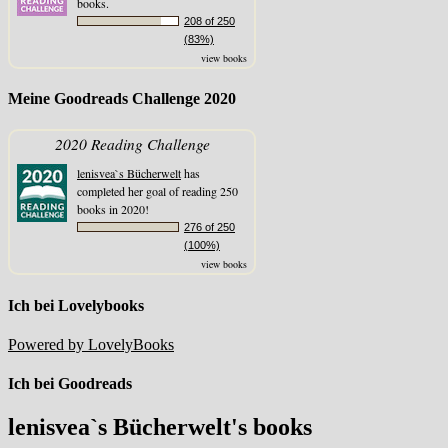
books.
208 of 250
(83%)
view books
Meine Goodreads Challenge 2020
2020 Reading Challenge
lenisvea`s Bücherwelt
has
completed her goal of reading 250
books in 2020!
276 of 250
(100%)
view books
Ich bei Lovelybooks
Powered by LovelyBooks
Ich bei Goodreads
lenisvea`s Bücherwelt's books