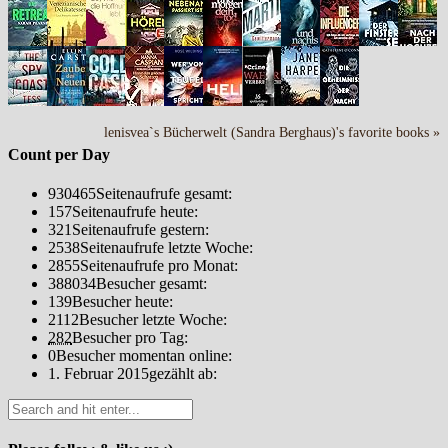
lenisvea`s Bücherwelt (Sandra Berghaus)'s favorite books »
Count per Day
930465
Seitenaufrufe gesamt:
157
Seitenaufrufe heute:
321
Seitenaufrufe gestern:
2538
Seitenaufrufe letzte Woche:
2855
Seitenaufrufe pro Monat:
388034
Besucher gesamt:
139
Besucher heute:
2112
Besucher letzte Woche:
282
Besucher pro Tag:
0
Besucher momentan online:
1. Februar 2015
gezählt ab: