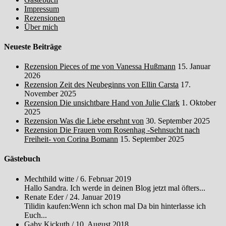
Impressum
Rezensionen
Über mich
Neueste Beiträge
Rezension Pieces of me von Vanessa Hußmann
15. Januar
2026
Rezension Zeit des Neubeginns von Ellin Carsta
17.
November 2025
Rezension Die unsichtbare Hand von Julie Clark
1. Oktober
2025
Rezension Was die Liebe ersehnt von
30. September 2025
Rezension Die Frauen vom Rosenhag -Sehnsucht nach
Freiheit- von Corina Bomann
15. September 2025
Gästebuch
Mechthild witte
/
6. Februar 2019
Hallo Sandra. Ich werde in deinen Blog jetzt mal öfters...
Renate Eder
/
24. Januar 2019
Tilidin kaufen:Wenn ich schon mal Da bin hinterlasse ich
Euch...
Gaby Kickuth
/
10. August 2018