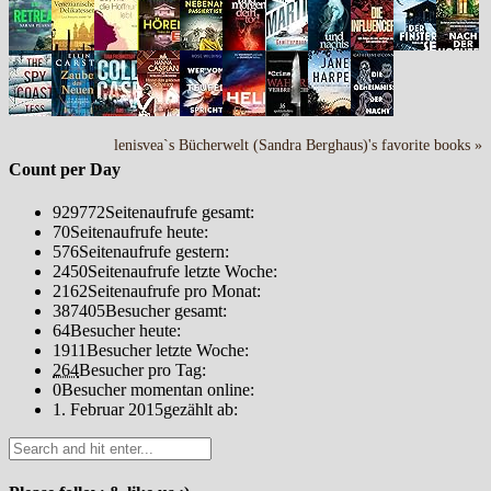
lenisvea`s Bücherwelt (Sandra Berghaus)'s favorite books »
Count per Day
929772
Seitenaufrufe gesamt:
70
Seitenaufrufe heute:
576
Seitenaufrufe gestern:
2450
Seitenaufrufe letzte Woche:
2162
Seitenaufrufe pro Monat:
387405
Besucher gesamt:
64
Besucher heute:
1911
Besucher letzte Woche:
264
Besucher pro Tag:
0
Besucher momentan online:
1. Februar 2015
gezählt ab: