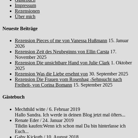
Impressum
Rezensionen
Über mich
Neueste Beiträge
Rezension Pieces of me von Vanessa Hußmann
15. Januar
2026
Rezension Zeit des Neubeginns von Ellin Carsta
17.
November 2025
Rezension Die unsichtbare Hand von Julie Clark
1. Oktober
2025
Rezension Was die Liebe ersehnt von
30. September 2025
Rezension Die Frauen vom Rosenhag -Sehnsucht nach
Freiheit- von Corina Bomann
15. September 2025
Gästebuch
Mechthild witte
/
6. Februar 2019
Hallo Sandra. Ich werde in deinen Blog jetzt mal öfters...
Renate Eder
/
24. Januar 2019
Tilidin kaufen:Wenn ich schon mal Da bin hinterlasse ich
Euch...
Gaby Kickuth
/
10. August 2018