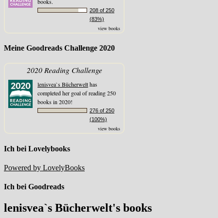
books.
208 of 250
(83%)
view books
Meine Goodreads Challenge 2020
2020 Reading Challenge
lenisvea`s Bücherwelt
has
completed her goal of reading 250
books in 2020!
276 of 250
(100%)
view books
Ich bei Lovelybooks
Powered by LovelyBooks
Ich bei Goodreads
lenisvea`s Bücherwelt's books