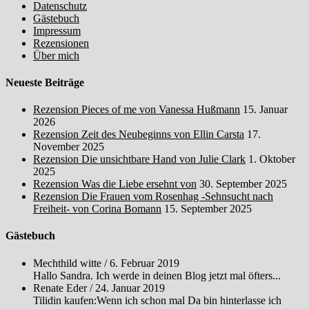
Datenschutz
Gästebuch
Impressum
Rezensionen
Über mich
Neueste Beiträge
Rezension Pieces of me von Vanessa Hußmann
15. Januar
2026
Rezension Zeit des Neubeginns von Ellin Carsta
17.
November 2025
Rezension Die unsichtbare Hand von Julie Clark
1. Oktober
2025
Rezension Was die Liebe ersehnt von
30. September 2025
Rezension Die Frauen vom Rosenhag -Sehnsucht nach
Freiheit- von Corina Bomann
15. September 2025
Gästebuch
Mechthild witte
/
6. Februar 2019
Hallo Sandra. Ich werde in deinen Blog jetzt mal öfters...
Renate Eder
/
24. Januar 2019
Tilidin kaufen:Wenn ich schon mal Da bin hinterlasse ich