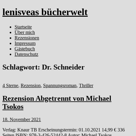
lenisveas bücherwelt
Startseite
Über mich
Rezensionen
Impressum
Gästebuch
Datenschutz
Schlagwort:
Dr. Schneider
4 Sterne
,
Rezension
,
Spannungsroman
,
Thriller
Rezension Abgetrennt von Michael
Tsokos
18. November 2021
Verlag: Knaur TB Erscheinungstermin: 01.10.2021 14,99 € 336
Seiten ISBN: 978-3-426-52442-8 Autor: Michael Tsokos