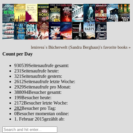
lenisvea`s Bücherwelt (Sandra Berghaus)'s favorite books »
Count per Day
930539
Seitenaufrufe gesamt:
231
Seitenaufrufe heute:
321
Seitenaufrufe gestern:
2612
Seitenaufrufe letzte Woche:
2929
Seitenaufrufe pro Monat:
388094
Besucher gesamt:
199
Besucher heute:
2172
Besucher letzte Woche:
282
Besucher pro Tag:
0
Besucher momentan online:
1. Februar 2015
gezählt ab: