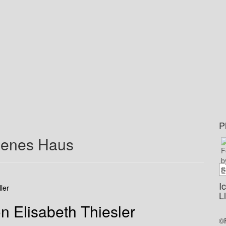
P
genes Haus
I
ller
L
n Elisabeth Thiesler
©