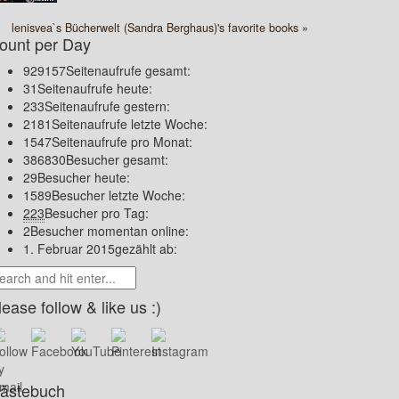
lenisvea`s Bücherwelt (Sandra Berghaus)'s favorite books »
ount per Day
929157
Seitenaufrufe gesamt:
31
Seitenaufrufe heute:
233
Seitenaufrufe gestern:
2181
Seitenaufrufe letzte Woche:
1547
Seitenaufrufe pro Monat:
386830
Besucher gesamt:
29
Besucher heute:
1589
Besucher letzte Woche:
223
Besucher pro Tag:
2
Besucher momentan online:
1. Februar 2015
gezählt ab:
lease follow & like us :)
ästebuch