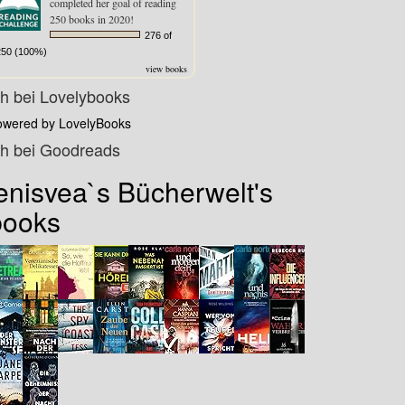
completed her goal of reading
250 books in 2020!
276 of
250 (100%)
view books
ch bei Lovelybooks
owered by LovelyBooks
ch bei Goodreads
enisvea`s Bücherwelt's
books