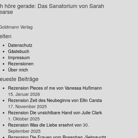
ch höre gerade: Das Sanatorium von Sarah
earse
Goldmann Verlag
eiten
Datenschutz
Gästebuch
Impressum
Rezensionen
Über mich
eueste Beiträge
Rezension Pieces of me von Vanessa Hußmann
15. Januar 2026
Rezension Zeit des Neubeginns von Ellin Carsta
17. November 2025
Rezension Die unsichtbare Hand von Julie Clark
1. Oktober 2025
Rezension Was die Liebe ersehnt von
30.
September 2025
Rezension Die Frauen vom Rosenhag -Sehnsucht