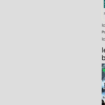
I
P
I
l