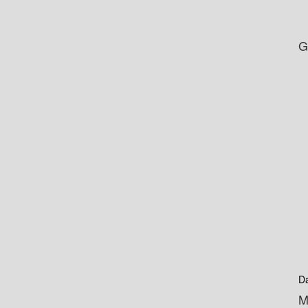
G
D
M