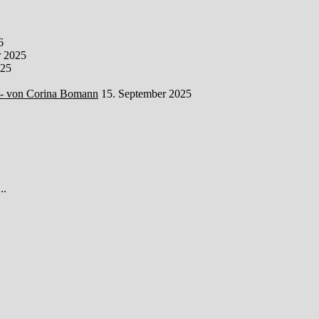
6
 2025
025
t- von Corina Bomann
15. September 2025
..