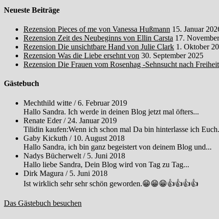
Neueste Beiträge
Rezension Pieces of me von Vanessa Hußmann
15. Januar 202
Rezension Zeit des Neubeginns von Ellin Carsta
17. November
Rezension Die unsichtbare Hand von Julie Clark
1. Oktober 2
Rezension Was die Liebe ersehnt von
30. September 2025
Rezension Die Frauen vom Rosenhag -Sehnsucht nach Freihei
Gästebuch
Mechthild witte
/
6. Februar 2019
Hallo Sandra. Ich werde in deinen Blog jetzt mal öfters...
Renate Eder
/
24. Januar 2019
Tilidin kaufen:Wenn ich schon mal Da bin hinterlasse ich Euch.
Gaby Kickuth
/
10. August 2018
Hallo Sandra, ich bin ganz begeistert von deinem Blog und...
Nadys Bücherwelt
/
5. Juni 2018
Hallo liebe Sandra, Dein Blog wird von Tag zu Tag...
Dirk Magura
/
5. Juni 2018
Ist wirklich sehr sehr schön geworden.😁😁😁👍👍👍👍
Das Gästebuch besuchen