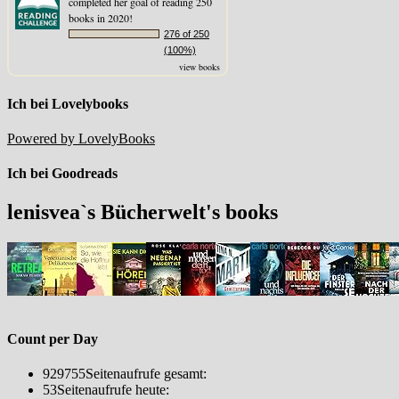
completed her goal of reading 250
books in 2020!
276 of 250
(100%)
view books
Ich bei Lovelybooks
Powered by LovelyBooks
Ich bei Goodreads
lenisvea`s Bücherwelt's books
Count per Day
929755
Seitenaufrufe gesamt:
53
Seitenaufrufe heute: