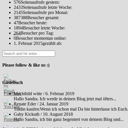
576
Seitenaufrufe gestern:
2433
Seitenaufrufe letzte Woche:
2145
Seitenaufrufe pro Monat:
387388
Besucher gesamt:
47
Besucher heute:
1894
Besucher letzte Woche:
264
Besucher pro Tag:
0
Besucher momentan online:
1. Februar 2015
gezählt ab:
Please follow & like us :)
Gästebuch
Mechthild witte
/
6. Februar 2019
Hallo Sandra. Ich werde in deinen Blog jetzt mal öfters...
Renate Eder
/
24. Januar 2019
Tilidin kaufen:Wenn ich schon mal Da bin hinterlasse ich Euch.
Gaby Kickuth
/
10. August 2018
Hallo Sandra, ich bin ganz begeistert von deinem Blog und...