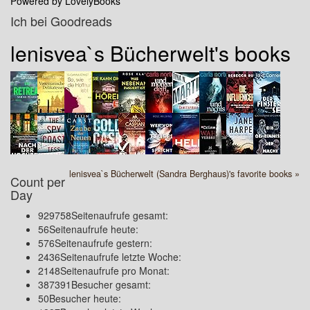
Powered by LovelyBooks
Ich bei Goodreads
lenisvea`s Bücherwelt's books
lenisvea`s Bücherwelt (Sandra Berghaus)'s favorite books »
Count per
Day
929758
Seitenaufrufe gesamt:
56
Seitenaufrufe heute:
576
Seitenaufrufe gestern:
2436
Seitenaufrufe letzte Woche:
2148
Seitenaufrufe pro Monat:
387391
Besucher gesamt:
50
Besucher heute: