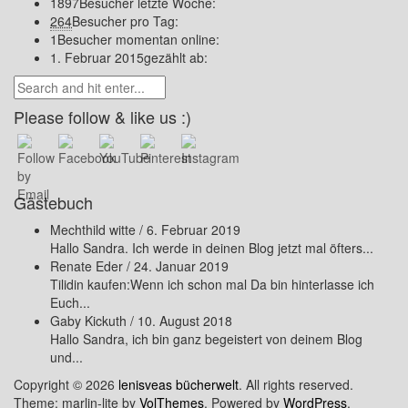
1897
Besucher letzte Woche:
264
Besucher pro Tag:
1
Besucher momentan online:
1. Februar 2015
gezählt ab:
Please follow & like us :)
Gästebuch
Mechthild witte
/
6. Februar 2019
Hallo Sandra. Ich werde in deinen Blog jetzt mal öfters...
Renate Eder
/
24. Januar 2019
Tilidin kaufen:Wenn ich schon mal Da bin hinterlasse ich
Euch...
Gaby Kickuth
/
10. August 2018
Hallo Sandra, ich bin ganz begeistert von deinem Blog
und...
Copyright © 2026
lenisveas bücherwelt
. All rights reserved.
Theme: marlin-lite by
VolThemes
. Powered by
WordPress
.