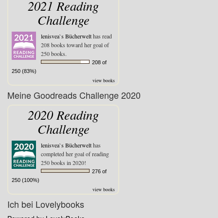
2021 Reading
Challenge
lenisvea`s Bücherwelt
has read
208 books toward her goal of
250 books.
208 of
250 (83%)
view books
Meine Goodreads Challenge 2020
2020 Reading
Challenge
lenisvea`s Bücherwelt
has
completed her goal of reading
250 books in 2020!
276 of
250 (100%)
view books
Ich bei Lovelybooks