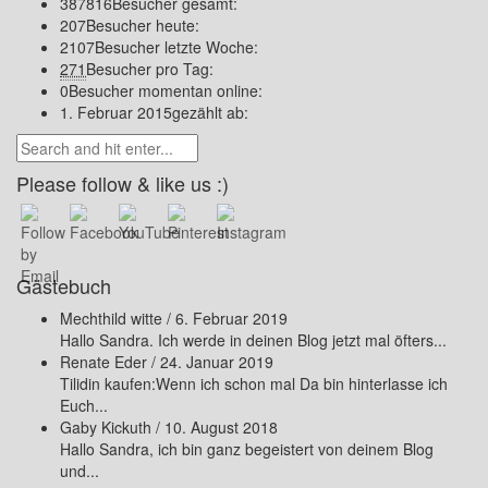
387816
Besucher gesamt:
207
Besucher heute:
2107
Besucher letzte Woche:
271
Besucher pro Tag:
0
Besucher momentan online:
1. Februar 2015
gezählt ab:
Please follow & like us :)
Gästebuch
Mechthild witte
/
6. Februar 2019
Hallo Sandra. Ich werde in deinen Blog jetzt mal öfters...
Renate Eder
/
24. Januar 2019
Tilidin kaufen:Wenn ich schon mal Da bin hinterlasse ich
Euch...
Gaby Kickuth
/
10. August 2018
Hallo Sandra, ich bin ganz begeistert von deinem Blog
und...