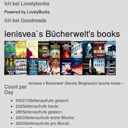
Ich bei Lovelybooks
Powered by LovelyBooks
Ich bei Goodreads
lenisvea`s Bücherwelt's books
lenisvea`s Bücherwelt (Sandra Berghaus)'s favorite books »
Count per
Day
930213
Seitenaufrufe gesamt:
226
Seitenaufrufe heute:
285
Seitenaufrufe gestern:
2603
Seitenaufrufe letzte Woche:
2603
Seitenaufrufe pro Monat: