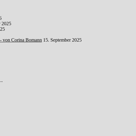
6
 2025
025
t- von Corina Bomann
15. September 2025
..