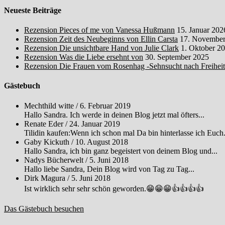
Neueste Beiträge
Rezension Pieces of me von Vanessa Hußmann
15. Januar 202
Rezension Zeit des Neubeginns von Ellin Carsta
17. November
Rezension Die unsichtbare Hand von Julie Clark
1. Oktober 2
Rezension Was die Liebe ersehnt von
30. September 2025
Rezension Die Frauen vom Rosenhag -Sehnsucht nach Freihei
Gästebuch
Mechthild witte
/
6. Februar 2019
Hallo Sandra. Ich werde in deinen Blog jetzt mal öfters...
Renate Eder
/
24. Januar 2019
Tilidin kaufen:Wenn ich schon mal Da bin hinterlasse ich Euch.
Gaby Kickuth
/
10. August 2018
Hallo Sandra, ich bin ganz begeistert von deinem Blog und...
Nadys Bücherwelt
/
5. Juni 2018
Hallo liebe Sandra, Dein Blog wird von Tag zu Tag...
Dirk Magura
/
5. Juni 2018
Ist wirklich sehr sehr schön geworden.😁😁😁👍👍👍👍
Das Gästebuch besuchen