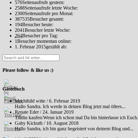
576
Seitenaufrufe gestern:
2588
Seitenaufrufe letzte Woche:
2300
Seitenaufrufe pro Monat:
387535
Besucher gesamt:
194
Besucher heute:
2041
Besucher letzte Woche:
264
Besucher pro Tag:
1
Besucher momentan online:
1. Februar 2015
gezählt ab:
Please follow & like us :)
Gästebuch
Mechthild witte
/
6. Februar 2019
Hallo Sandra. Ich werde in deinen Blog jetzt mal öfters...
Renate Eder
/
24. Januar 2019
Tilidin kaufen:Wenn ich schon mal Da bin hinterlasse ich Euch.
Gaby Kickuth
/
10. August 2018
Hallo Sandra, ich bin ganz begeistert von deinem Blog und...