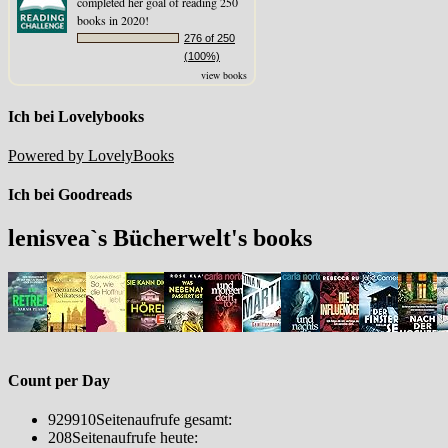
completed her goal of reading 250
books in 2020!
276 of 250
(100%)
view books
Ich bei Lovelybooks
Powered by LovelyBooks
Ich bei Goodreads
lenisvea`s Bücherwelt's books
Count per Day
929910
Seitenaufrufe gesamt:
208
Seitenaufrufe heute: