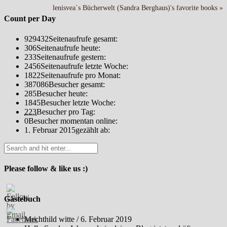
lenisvea`s Bücherwelt (Sandra Berghaus)'s favorite books »
Count per Day
929432
Seitenaufrufe gesamt:
306
Seitenaufrufe heute:
233
Seitenaufrufe gestern:
2456
Seitenaufrufe letzte Woche:
1822
Seitenaufrufe pro Monat:
387086
Besucher gesamt:
285
Besucher heute:
1845
Besucher letzte Woche:
223
Besucher pro Tag:
0
Besucher momentan online:
1. Februar 2015
gezählt ab:
Please follow & like us :)
Gästebuch
Mechthild witte
/
6. Februar 2019