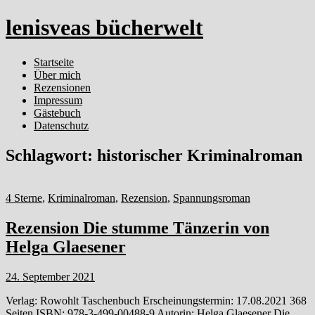
lenisveas bücherwelt
Startseite
Über mich
Rezensionen
Impressum
Gästebuch
Datenschutz
Schlagwort:
historischer Kriminalroman
4 Sterne
,
Kriminalroman
,
Rezension
,
Spannungsroman
Rezension Die stumme Tänzerin von
Helga Glaesener
24. September 2021
Verlag: Rowohlt Taschenbuch Erscheinungstermin: 17.08.2021 368
Seiten ISBN: 978-3-499-00488-9 Autorin: Helga Glaesener Die