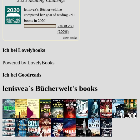
lenisvea`s Bücherwelt
has
completed her goal of reading 250
books in 2020!
276 of 250
(100%)
view books
Ich bei Lovelybooks
Powered by LovelyBooks
Ich bei Goodreads
lenisvea`s Bücherwelt's books