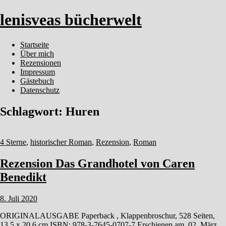
lenisveas bücherwelt
Startseite
Über mich
Rezensionen
Impressum
Gästebuch
Datenschutz
Schlagwort:
Huren
4 Sterne
,
historischer Roman
,
Rezension
,
Roman
Rezension Das Grandhotel von Caren
Benedikt
8. Juli 2020
ORIGINALAUSGABE Paperback , Klappenbroschur, 528 Seiten,
13,5 x 20,6 cm ISBN: 978-3-7645-0707-7 Erschienen am 02. März