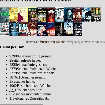
lenisvea`s Bücherwelt (Sandra Berghaus)'s favorite books »
Count per Day
929989
Seitenaufrufe gesamt:
2
Seitenaufrufe heute:
285
Seitenaufrufe gestern:
2379
Seitenaufrufe letzte Woche:
2379
Seitenaufrufe pro Monat:
387611
Besucher gesamt:
2
Besucher heute:
1902
Besucher letzte Woche:
271
Besucher pro Tag:
0
Besucher momentan online:
1. Februar 2015
gezählt ab: