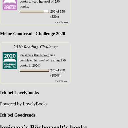
books toward her goal of 250
books.
208 of 250
(83%)
view books
Meine Goodreads Challenge 2020
2020 Reading Challenge
lenisvea`s Bücherwelt
has
completed her goal of reading 250
books in 2020!
276 of 250
(100%)
view books
Ich bei Lovelybooks
Powered by LovelyBooks
Ich bei Goodreads
lenisvea`s Bücherwelt's books