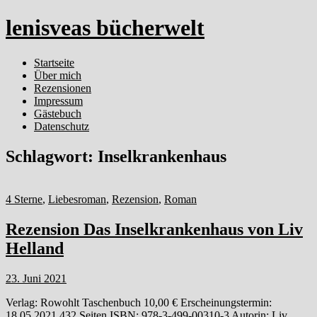
lenisveas bücherwelt
Startseite
Über mich
Rezensionen
Impressum
Gästebuch
Datenschutz
Schlagwort:
Inselkrankenhaus
4 Sterne
,
Liebesroman
,
Rezension
,
Roman
Rezension Das Inselkrankenhaus von Liv
Helland
23. Juni 2021
Verlag: Rowohlt Taschenbuch 10,00 € Erscheinungstermin:
18.05.2021 432 Seiten ISBN: 978-3-499-00310-3 Autorin: Liv