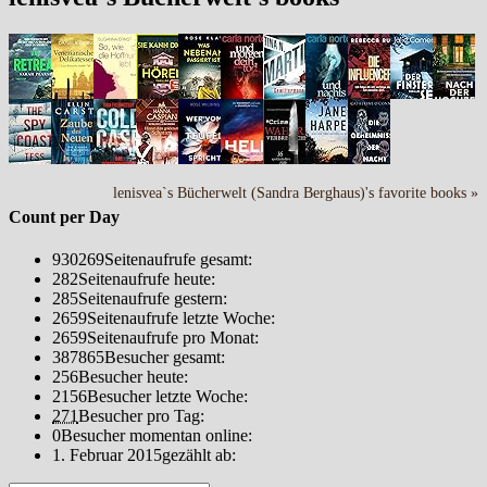
lenisvea`s Bücherwelt (Sandra Berghaus)'s favorite books »
Count per Day
930269
Seitenaufrufe gesamt:
282
Seitenaufrufe heute:
285
Seitenaufrufe gestern:
2659
Seitenaufrufe letzte Woche:
2659
Seitenaufrufe pro Monat:
387865
Besucher gesamt:
256
Besucher heute:
2156
Besucher letzte Woche:
271
Besucher pro Tag:
0
Besucher momentan online:
1. Februar 2015
gezählt ab: