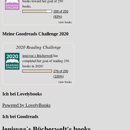
books toward her goal of 250
books.
208 of 250
(83%)
view books
Meine Goodreads Challenge 2020
2020 Reading Challenge
lenisvea`s Bücherwelt
has
completed her goal of reading 250
books in 2020!
276 of 250
(100%)
view books
Ich bei Lovelybooks
Powered by LovelyBooks
Ich bei Goodreads
lenisvea`s Bücherwelt's books