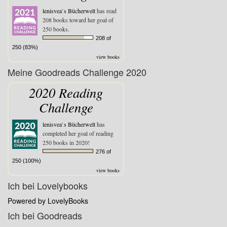
lenisvea`s Bücherwelt
has read
208 books toward her goal of
250 books.
208 of
250 (83%)
view books
Meine Goodreads Challenge 2020
2020 Reading
Challenge
lenisvea`s Bücherwelt
has
completed her goal of reading
250 books in 2020!
276 of
250 (100%)
view books
Ich bei Lovelybooks
Powered by LovelyBooks
Ich bei Goodreads