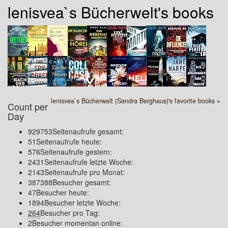
lenisvea`s Bücherwelt's books
lenisvea`s Bücherwelt (Sandra Berghaus)'s favorite books »
Count per
Day
929753
Seitenaufrufe gesamt:
51
Seitenaufrufe heute:
576
Seitenaufrufe gestern:
2431
Seitenaufrufe letzte Woche:
2143
Seitenaufrufe pro Monat:
387388
Besucher gesamt:
47
Besucher heute:
1894
Besucher letzte Woche:
264
Besucher pro Tag:
2
Besucher momentan online: