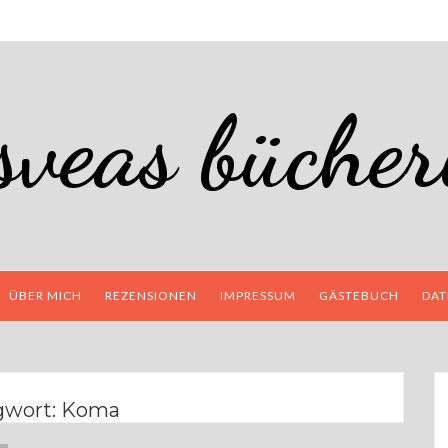
isveas bücher
ÜBER MICH
REZENSIONEN
IMPRESSUM
GÄSTEBUCH
DAT
gwort:
Koma