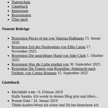
Datenschutz
Gästebuch
Impressum
Rezensionen
Über mich
Neueste Beiträge
Rezension Pieces of me von Vanessa Hußmann
15. Januar
2026
Rezension Zeit des Neubeginns von Ellin Carsta
17.
November 2025
Rezension Die unsichtbare Hand von Julie Clark
1. Oktober
2025
Rezension Was die Liebe ersehnt von
30. September 2025
Rezension Die Frauen vom Rosenhag -Sehnsucht nach
Freiheit- von Corina Bomann
15. September 2025
Gästebuch
Mechthild witte
/
6. Februar 2019
Hallo Sandra. Ich werde in deinen Blog jetzt mal öfters...
Renate Eder
/
24. Januar 2019
Tilidin kaufen:Wenn ich schon mal Da bin hinterlasse ich