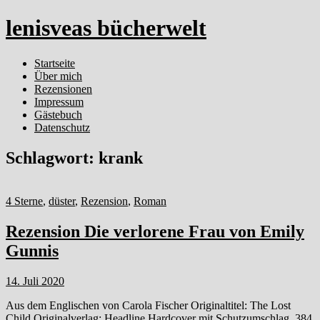
lenisveas bücherwelt
Startseite
Über mich
Rezensionen
Impressum
Gästebuch
Datenschutz
Schlagwort:
krank
4 Sterne
,
düster
,
Rezension
,
Roman
Rezension Die verlorene Frau von Emily
Gunnis
14. Juli 2020
Aus dem Englischen von Carola Fischer Originaltitel: The Lost
Child Originalverlag: Headline Hardcover mit Schutzumschlag, 384