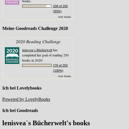
books.
208 of 250
(83%)
view books
Meine Goodreads Challenge 2020
2020 Reading Challenge
lenisvea`s Bücherwelt
has
completed her goal of reading 250
books in 2020!
276 of 250
(100%)
view books
Ich bei Lovelybooks
Powered by LovelyBooks
Ich bei Goodreads
lenisvea`s Bücherwelt's books