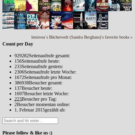
lenisvea`s Bücherwelt (Sandra Berghaus)'s favorite books »
Count per Day
929282
Seitenaufrufe gesamt:
156
Seitenaufrufe heute:
233
Seitenaufrufe gestern:
2306
Seitenaufrufe letzte Woche:
1672
Seitenaufrufe pro Monat:
386938
Besucher gesamt:
137
Besucher heute:
1697
Besucher letzte Woche:
223
Besucher pro Tag:
2
Besucher momentan online:
1. Februar 2015
gezählt ab:
Please follow & like us :)