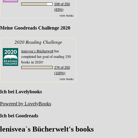
208 of 250
(83%)
view books
Meine Goodreads Challenge 2020
2020 Reading Challenge
lenisvea`s Bücherwelt
has
completed her goal of reading 250
books in 2020!
276 of 250
(100%)
view books
Ich bei Lovelybooks
Powered by LovelyBooks
Ich bei Goodreads
lenisvea`s Bücherwelt's books