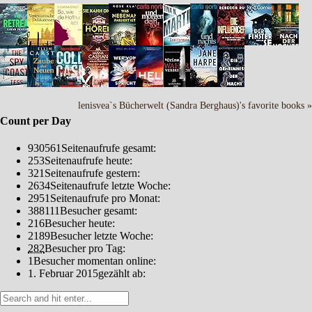
lenisvea`s Bücherwelt (Sandra Berghaus)'s favorite books »
Count per Day
930561
Seitenaufrufe gesamt:
253
Seitenaufrufe heute:
321
Seitenaufrufe gestern:
2634
Seitenaufrufe letzte Woche:
2951
Seitenaufrufe pro Monat:
388111
Besucher gesamt:
216
Besucher heute:
2189
Besucher letzte Woche:
282
Besucher pro Tag:
1
Besucher momentan online:
1. Februar 2015
gezählt ab: