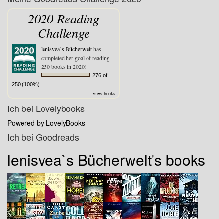
2020 Reading
Challenge
lenisvea`s Bücherwelt
has
completed her goal of reading
250 books in 2020!
276 of
250 (100%)
view books
Ich bei Lovelybooks
Powered by LovelyBooks
Ich bei Goodreads
lenisvea`s Bücherwelt's books