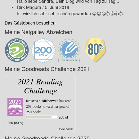
Hallo liebe Sandra, Dein Blog wird von Tag zu Tag...
Dirk Magura
/
5. Juni 2018
Ist wirklich sehr sehr schön geworden.😁😁😁👍👍👍👍
Das Gästebuch besuchen
Meine Netgalley Abzeichen
Meine Goodreads Challenge 2021
2021 Reading
Challenge
lenisvea`s Bücherwelt
has read
208 books toward her goal of
250 books.
208 of
250 (83%)
view books
Meine Goodreads Challenge 2020