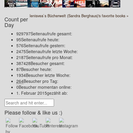
lenisvea`s Bücherwelt (Sandra Berghaus)'s favorite books »
Count per
Day
929797
Seitenaufrufe gesamt:
95
Seitenaufrufe heute:
576
Seitenaufrufe gestern:
2475
Seitenaufrufe letzte Woche:
2187
Seitenaufrufe pro Monat:
387428
Besucher gesamt:
87
Besucher heute:
1934
Besucher letzte Woche:
264
Besucher pro Tag:
0
Besucher momentan online:
1. Februar 2015
gezählt ab:
Please follow & like us :)