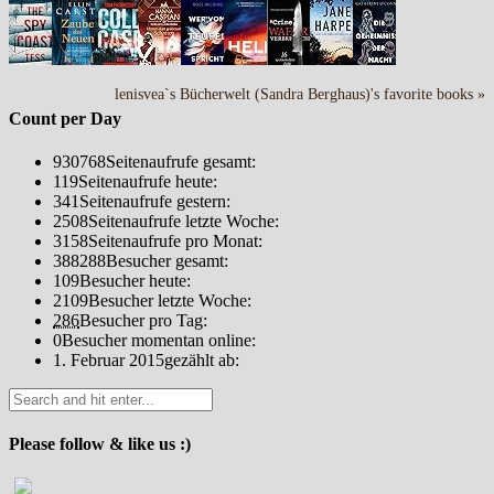
lenisvea`s Bücherwelt (Sandra Berghaus)'s favorite books »
Count per Day
930768
Seitenaufrufe gesamt:
119
Seitenaufrufe heute:
341
Seitenaufrufe gestern:
2508
Seitenaufrufe letzte Woche:
3158
Seitenaufrufe pro Monat:
388288
Besucher gesamt:
109
Besucher heute:
2109
Besucher letzte Woche:
286
Besucher pro Tag:
0
Besucher momentan online:
1. Februar 2015
gezählt ab:
Please follow & like us :)