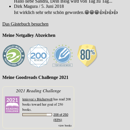
Hallo liebe Sandra, Dein Blog wird von Tag zu Tag...
Dirk Magura
/
5. Juni 2018
Ist wirklich sehr sehr schön geworden.😁😁😁👍👍👍👍
Das Gästebuch besuchen
Meine Netgalley Abzeichen
Meine Goodreads Challenge 2021
2021 Reading Challenge
lenisvea`s Bücherwelt
has read 208
books toward her goal of 250
books.
208 of 250
(83%)
view books