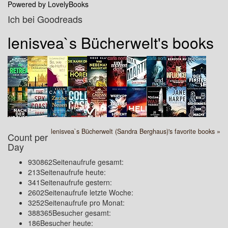
Powered by LovelyBooks
Ich bei Goodreads
lenisvea`s Bücherwelt's books
lenisvea`s Bücherwelt (Sandra Berghaus)'s favorite books »
Count per
Day
930862
Seitenaufrufe gesamt:
213
Seitenaufrufe heute:
341
Seitenaufrufe gestern:
2602
Seitenaufrufe letzte Woche:
3252
Seitenaufrufe pro Monat:
388365
Besucher gesamt:
186
Besucher heute: