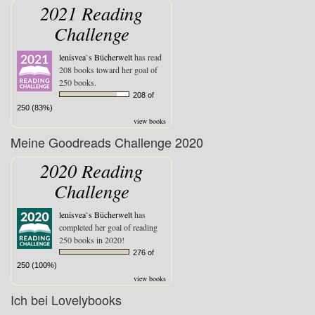
2021 Reading
Challenge
lenisvea`s Bücherwelt
has read
208 books toward her goal of
250 books.
208 of
250 (83%)
view books
Meine Goodreads Challenge 2020
2020 Reading
Challenge
lenisvea`s Bücherwelt
has
completed her goal of reading
250 books in 2020!
276 of
250 (100%)
view books
Ich bei Lovelybooks