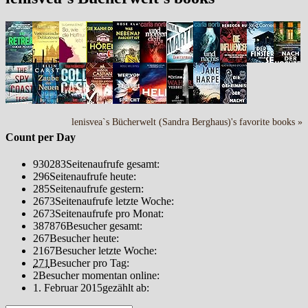
lenisvea`s Bücherwelt (Sandra Berghaus)'s favorite books »
Count per Day
930283
Seitenaufrufe gesamt:
296
Seitenaufrufe heute:
285
Seitenaufrufe gestern:
2673
Seitenaufrufe letzte Woche:
2673
Seitenaufrufe pro Monat:
387876
Besucher gesamt:
267
Besucher heute:
2167
Besucher letzte Woche:
271
Besucher pro Tag:
2
Besucher momentan online:
1. Februar 2015
gezählt ab: