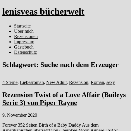
lenisveas bücherwelt
Startseite
Über mich
Rezensionen
Impressum
Gästebuch
Datenschutz
Schlagwort:
Suche nach dem Erzeuger
4 Sterne
,
Liebesroman
,
New Adult
,
Rezension
,
Roman
,
sexy
Rezension Twist of a Love Affair (Baileys
Serie 3) von Piper Rayne
9. November 2020
Forever 352 Seiten Birth of a Baby Daddy Aus dem
Amerikanischen übersetzt von Cherokee Moon Agnew. ISBN: