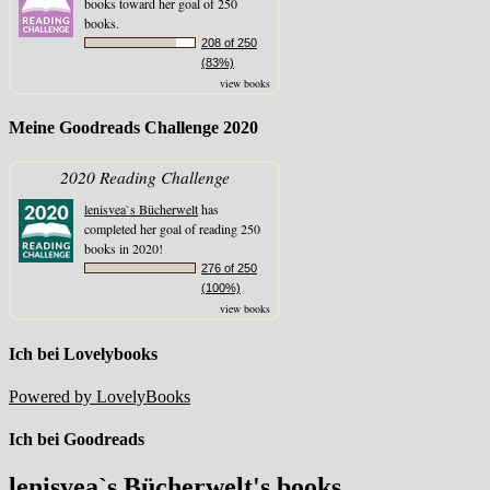
books toward her goal of 250
books.
208 of 250
(83%)
view books
Meine Goodreads Challenge 2020
2020 Reading Challenge
lenisvea`s Bücherwelt
has
completed her goal of reading 250
books in 2020!
276 of 250
(100%)
view books
Ich bei Lovelybooks
Powered by LovelyBooks
Ich bei Goodreads
lenisvea`s Bücherwelt's books