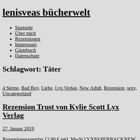
lenisveas bücherwelt
Startseite
Über mich
Rezensionen
Impressum
Gästebuch
Datenschutz
Schlagwort:
Täter
4 Sterne
,
Bad Boy
,
Liebe
,
Lyx Verlag
,
New Adult
,
Rezension
,
sexy
,
Uncategorized
Rezension Trust von Kylie Scott Lyx
Verlag
27. Januar 2019
Rezensionsexemplar 12,90 € inkl. MwSt.LYXPAPERBACKNEW