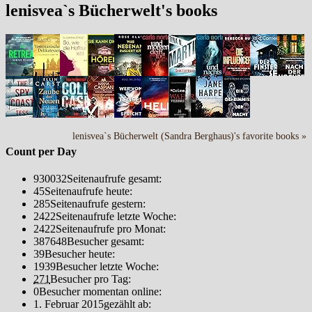
lenisvea`s Bücherwelt's books
lenisvea`s Bücherwelt (Sandra Berghaus)'s favorite books »
Count per Day
930032
Seitenaufrufe gesamt:
45
Seitenaufrufe heute:
285
Seitenaufrufe gestern:
2422
Seitenaufrufe letzte Woche:
2422
Seitenaufrufe pro Monat:
387648
Besucher gesamt:
39
Besucher heute:
1939
Besucher letzte Woche:
271
Besucher pro Tag:
0
Besucher momentan online:
1. Februar 2015
gezählt ab: