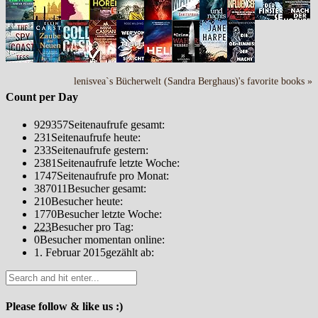
lenisvea`s Bücherwelt (Sandra Berghaus)'s favorite books »
Count per Day
929357
Seitenaufrufe gesamt:
231
Seitenaufrufe heute:
233
Seitenaufrufe gestern:
2381
Seitenaufrufe letzte Woche:
1747
Seitenaufrufe pro Monat:
387011
Besucher gesamt:
210
Besucher heute:
1770
Besucher letzte Woche:
223
Besucher pro Tag:
0
Besucher momentan online:
1. Februar 2015
gezählt ab:
Please follow & like us :)