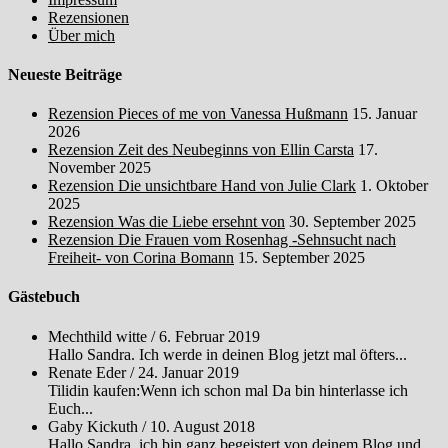
Rezensionen
Über mich
Neueste Beiträge
Rezension Pieces of me von Vanessa Hußmann
15. Januar
2026
Rezension Zeit des Neubeginns von Ellin Carsta
17.
November 2025
Rezension Die unsichtbare Hand von Julie Clark
1. Oktober
2025
Rezension Was die Liebe ersehnt von
30. September 2025
Rezension Die Frauen vom Rosenhag -Sehnsucht nach
Freiheit- von Corina Bomann
15. September 2025
Gästebuch
Mechthild witte
/
6. Februar 2019
Hallo Sandra. Ich werde in deinen Blog jetzt mal öfters...
Renate Eder
/
24. Januar 2019
Tilidin kaufen:Wenn ich schon mal Da bin hinterlasse ich
Euch...
Gaby Kickuth
/
10. August 2018
Hallo Sandra, ich bin ganz begeistert von deinem Blog und...