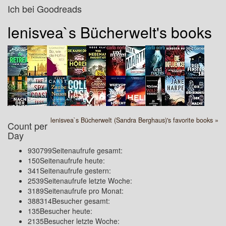
Ich bei Goodreads
lenisvea`s Bücherwelt's books
lenisvea`s Bücherwelt (Sandra Berghaus)'s favorite books »
Count per
Day
930799
Seitenaufrufe gesamt:
150
Seitenaufrufe heute:
341
Seitenaufrufe gestern:
2539
Seitenaufrufe letzte Woche:
3189
Seitenaufrufe pro Monat:
388314
Besucher gesamt:
135
Besucher heute:
2135
Besucher letzte Woche: