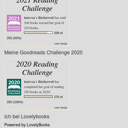
Challenge
lenisvea`s Bücherwelt
has read
208 books toward her goal of
250 books.
208 of
250 (83%)
view books
Meine Goodreads Challenge 2020
2020 Reading
Challenge
lenisvea`s Bücherwelt
has
completed her goal of reading
250 books in 2020!
276 of
250 (100%)
view books
Ich bei Lovelybooks
Powered by LovelyBooks