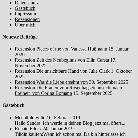
Datenschutz
Gästebuch
Impressum
Rezensionen
Über mich
Neueste Beiträge
Rezension Pieces of me von Vanessa Hußmann
15. Januar
2026
Rezension Zeit des Neubeginns von Ellin Carsta
17.
November 2025
Rezension Die unsichtbare Hand von Julie Clark
1. Oktober
2025
Rezension Was die Liebe ersehnt von
30. September 2025
Rezension Die Frauen vom Rosenhag -Sehnsucht nach
Freiheit- von Corina Bomann
15. September 2025
Gästebuch
Mechthild witte
/
6. Februar 2019
Hallo Sandra. Ich werde in deinen Blog jetzt mal öfters...
Renate Eder
/
24. Januar 2019
Tilidin kaufen:Wenn ich schon mal Da bin hinterlasse ich