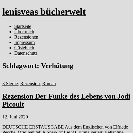
lenisveas bücherwelt
Startseite
Über mich
Rezensionen
Impressum
Gästebuch
Datenschutz
Schlagwort:
Verhütung
3 Sterne
,
Rezension
,
Roman
Rezension Der Funke des Lebens von Jodi
Picoult
12. Juni 2020
DEUTSCHE ERSTAUSGABE Aus dem Englischen von Elfriede
Peschel Originaltitel: A Spark of Light Originalverlag: Ballantine,