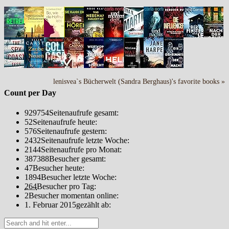
lenisvea`s Bücherwelt (Sandra Berghaus)'s favorite books »
Count per Day
929754
Seitenaufrufe gesamt:
52
Seitenaufrufe heute:
576
Seitenaufrufe gestern:
2432
Seitenaufrufe letzte Woche:
2144
Seitenaufrufe pro Monat:
387388
Besucher gesamt:
47
Besucher heute:
1894
Besucher letzte Woche:
264
Besucher pro Tag:
2
Besucher momentan online:
1. Februar 2015
gezählt ab: