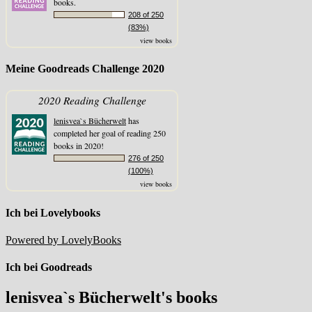
books.
208 of 250
(83%)
view books
Meine Goodreads Challenge 2020
2020 Reading Challenge
lenisvea`s Bücherwelt
has
completed her goal of reading 250
books in 2020!
276 of 250
(100%)
view books
Ich bei Lovelybooks
Powered by LovelyBooks
Ich bei Goodreads
lenisvea`s Bücherwelt's books