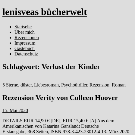
lenisveas bücherwelt
Startseite
Über mich
Rezensionen
Impressum
Gästebuch
Datenschutz
Schlagwort:
Verlust der Kinder
5 Sterne
,
düster
,
Liebesroman
,
Psychothriller
,
Rezension
,
Roman
Rezension Verity von Colleen Hoover
15. Mai 2020
DETAILS EUR 14,90 € [DE], EUR 15,40 € [A] Aus dem
Amerikanischen von Katarina Ganslandt Deutsche
Erstausgabe, 368 Seiten, ISBN 978-3-423-23012-4 13. März 2020