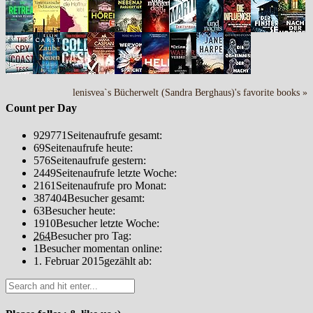
lenisvea`s Bücherwelt (Sandra Berghaus)'s favorite books »
Count per Day
929771
Seitenaufrufe gesamt:
69
Seitenaufrufe heute:
576
Seitenaufrufe gestern:
2449
Seitenaufrufe letzte Woche:
2161
Seitenaufrufe pro Monat:
387404
Besucher gesamt:
63
Besucher heute:
1910
Besucher letzte Woche:
264
Besucher pro Tag:
1
Besucher momentan online:
1. Februar 2015
gezählt ab: