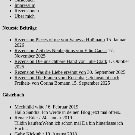
Impressum
Rezensionen
Über mich
Neueste Beiträge
Rezension Pieces of me von Vanessa Hußmann
15. Januar
2026
Rezension Zeit des Neubeginns von Ellin Carsta
17.
November 2025
Rezension Die unsichtbare Hand von Julie Clark
1. Oktober
2025
Rezension Was die Liebe ersehnt von
30. September 2025
Rezension Die Frauen vom Rosenhag -Sehnsucht nach
Freiheit- von Corina Bomann
15. September 2025
Gästebuch
Mechthild witte
/
6. Februar 2019
Hallo Sandra. Ich werde in deinen Blog jetzt mal öfters...
Renate Eder
/
24. Januar 2019
Tilidin kaufen:Wenn ich schon mal Da bin hinterlasse ich
Euch...
Gaby Kickuth
/
10. August 2018