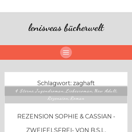
lenisveas bücherwelt
Schlagwort:
zaghaft
4 Sterne
Jugendroman
Liebesroman
New Adult
,
,
,
,
Rezension
Roman
,
REZENSION SOPHIE & CASSIAN -
ZWEIFELSFREI- VON B.S.L.