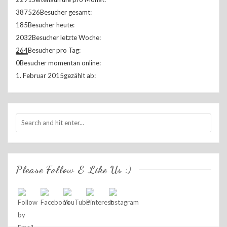
387526
Besucher gesamt:
185
Besucher heute:
2032
Besucher letzte Woche:
264
Besucher pro Tag:
0
Besucher momentan online:
1. Februar 2015
gezählt ab:
Please Follow & Like Us :)