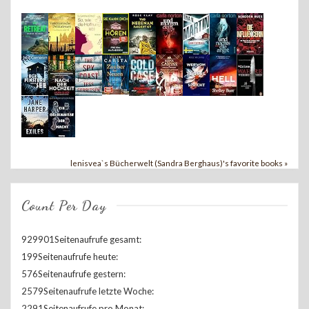
lenisvea`s Bücherwelt (Sandra Berghaus)'s favorite books »
Count Per Day
929901
Seitenaufrufe gesamt:
199
Seitenaufrufe heute:
576
Seitenaufrufe gestern:
2579
Seitenaufrufe letzte Woche:
2291
Seitenaufrufe pro Monat: