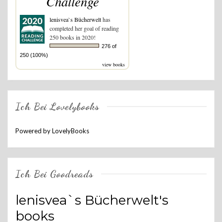
Challenge
lenisvea`s Bücherwelt
has
completed her goal of reading
250 books in 2020!
276 of
250 (100%)
view books
Ich Bei Lovelybooks
Powered by LovelyBooks
Ich Bei Goodreads
lenisvea`s Bücherwelt's
books