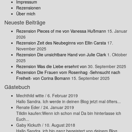
Impressum
Rezensionen
Über mich
Neueste Beiträge
Rezension Pieces of me von Vanessa Hußmann
15. Januar
2026
Rezension Zeit des Neubeginns von Ellin Carsta
17.
November 2025
Rezension Die unsichtbare Hand von Julie Clark
1. Oktober
2025
Rezension Was die Liebe ersehnt von
30. September 2025
Rezension Die Frauen vom Rosenhag -Sehnsucht nach
Freiheit- von Corina Bomann
15. September 2025
Gästebuch
Mechthild witte
/
6. Februar 2019
Hallo Sandra. Ich werde in deinen Blog jetzt mal öfters...
Renate Eder
/
24. Januar 2019
Tilidin kaufen:Wenn ich schon mal Da bin hinterlasse ich
Euch...
Gaby Kickuth
/
10. August 2018
Hallo Sandra, ich bin ganz begeistert von deinem Blog