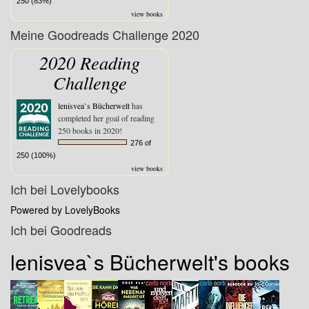
250 (83%)
view books
Meine Goodreads Challenge 2020
2020 Reading
Challenge
lenisvea`s Bücherwelt
has
completed her goal of reading
250 books in 2020!
276 of
250 (100%)
view books
Ich bei Lovelybooks
Powered by LovelyBooks
Ich bei Goodreads
lenisvea`s Bücherwelt's books