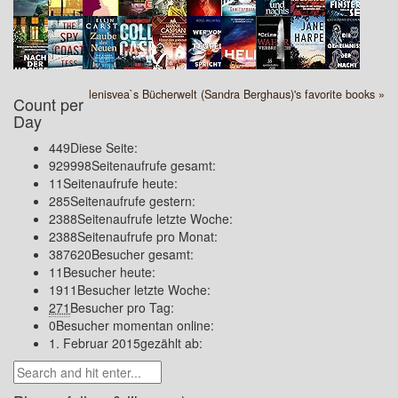
lenisvea`s Bücherwelt (Sandra Berghaus)'s favorite books »
Count per
Day
449
Diese Seite:
929998
Seitenaufrufe gesamt:
11
Seitenaufrufe heute:
285
Seitenaufrufe gestern:
2388
Seitenaufrufe letzte Woche:
2388
Seitenaufrufe pro Monat:
387620
Besucher gesamt:
11
Besucher heute:
1911
Besucher letzte Woche:
271
Besucher pro Tag:
0
Besucher momentan online:
1. Februar 2015
gezählt ab: