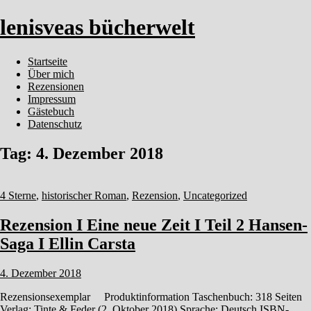
lenisveas bücherwelt
Startseite
Über mich
Rezensionen
Impressum
Gästebuch
Datenschutz
Tag:
4. Dezember 2018
4 Sterne
,
historischer Roman
,
Rezension
,
Uncategorized
Rezension Ι Eine neue Zeit Ι Teil 2 Hansen-
Saga Ι Ellin Carsta
4. Dezember 2018
Rezensionsexemplar Produktinformation Taschenbuch: 318 Seiten
Verlag: Tinte & Feder (2. Oktober 2018) Sprache: Deutsch ISBN-