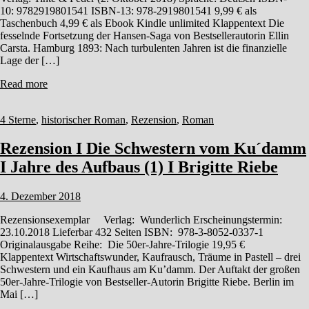
10: 9782919801541 ISBN-13: 978-2919801541 9,99 € als
Taschenbuch 4,99 € als Ebook Kindle unlimited Klappentext Die
fesselnde Fortsetzung der Hansen-Saga von Bestsellerautorin Ellin
Carsta. Hamburg 1893: Nach turbulenten Jahren ist die finanzielle
Lage der […]
Read more
4 Sterne
,
historischer Roman
,
Rezension
,
Roman
Rezension Ι Die Schwestern vom Ku´damm
Ι Jahre des Aufbaus (1) Ι Brigitte Riebe
4. Dezember 2018
Rezensionsexemplar Verlag: Wunderlich Erscheinungstermin:
23.10.2018 Lieferbar 432 Seiten ISBN: 978-3-8052-0337-1
Originalausgabe Reihe: Die 50er-Jahre-Trilogie 19,95 €
Klappentext Wirtschaftswunder, Kaufrausch, Träume in Pastell – drei
Schwestern und ein Kaufhaus am Ku’damm. Der Auftakt der großen
50er-Jahre-Trilogie von Bestseller-Autorin Brigitte Riebe. Berlin im
Mai […]