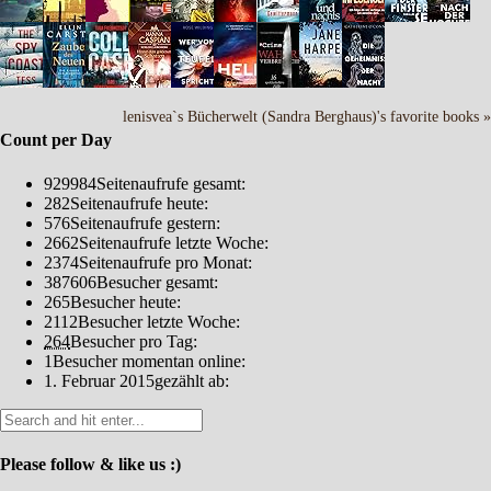
lenisvea`s Bücherwelt (Sandra Berghaus)'s favorite books »
Count per Day
929984
Seitenaufrufe gesamt:
282
Seitenaufrufe heute:
576
Seitenaufrufe gestern:
2662
Seitenaufrufe letzte Woche:
2374
Seitenaufrufe pro Monat:
387606
Besucher gesamt:
265
Besucher heute:
2112
Besucher letzte Woche:
264
Besucher pro Tag:
1
Besucher momentan online:
1. Februar 2015
gezählt ab:
Please follow & like us :)