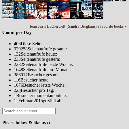
lenisvea`s Bücherwelt (Sandra Berghaus)'s favorite books »
Count per Day
406
Diese Seite:
929258
Seitenaufrufe gesamt:
132
Seitenaufrufe heute:
233
Seitenaufrufe gestern:
2282
Seitenaufrufe letzte Woche:
1648
Seitenaufrufe pro Monat:
386917
Besucher gesamt:
116
Besucher heute:
1676
Besucher letzte Woche:
223
Besucher pro Tag:
1
Besucher momentan online:
1. Februar 2015
gezählt ab:
Please follow & like us :)