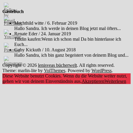
Gästebuch
Mechthild witte
/
6. Februar 2019
Hallo Sandra. Ich werde in deinen Blog jetzt mal öfters...
Renate Eder
/
24. Januar 2019
Tilidin kaufen:Wenn ich schon mal Da bin hinterlasse ich
Euch...
Gaby Kickuth
/
10. August 2018
Hallo Sandra, ich bin ganz begeistert von deinem Blog und...
Copyright © 2026
lenisveas bücherwelt
. All rights reserved.
Theme: marlin-lite by
VolThemes
. Powered by
WordPress
.
Diese Website benutzt Cookies. Wenn du die Website weiter nutzt,
gehen wir von deinem Einverständnis aus.
Akzeptieren
Weiterlesen