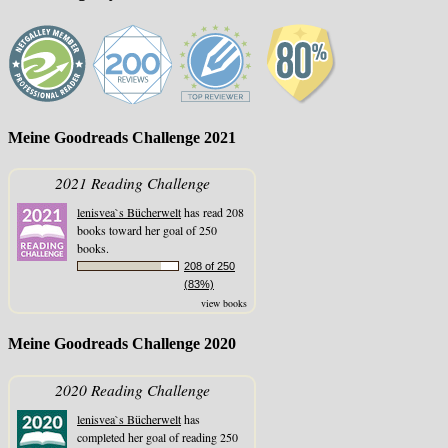
Meine Goodreads Challenge 2021
2021 Reading Challenge
lenisvea`s Bücherwelt
has read 208
books toward her goal of 250
books.
208 of 250
(83%)
view books
Meine Goodreads Challenge 2020
2020 Reading Challenge
lenisvea`s Bücherwelt
has
completed her goal of reading 250