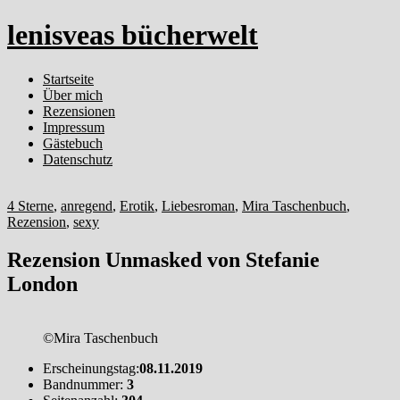
lenisveas bücherwelt
Startseite
Über mich
Rezensionen
Impressum
Gästebuch
Datenschutz
4 Sterne
,
anregend
,
Erotik
,
Liebesroman
,
Mira Taschenbuch
,
Rezension
,
sexy
Rezension Unmasked von Stefanie
London
©Mira Taschenbuch
Erscheinungstag:
08.11.2019
Bandnummer:
3