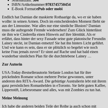
Seitenanzahl:
304
ISBN/Artikelnummer:
9783745750454
E-Book Format:
ePub oder mobi
Endlich hat Damian die maskierte Rothaarige da, wo er sie haben
wollte: in seinen Armen. Doch im entscheidenden Moment flieht sie
aus der Limousine. War alles nur eine sinnliche Illusion? Damian
muss die aufregende Fremde wiedersehen! Zum Glück hinterlässt
sie ihm wie Cinderella einen Hinweis auf ihre Identität. Als er
erfährt, dass hinter der sexy Fassade seine gute platonische Freundin
Lainey steckt, ist Damian entsetzt! Sie hat ihn hinters Licht geführt.
Und wie kann es sein, dass er sie plötzlich so begehrt wie noch
keine Frau jemals zuvor? Er sinnt auf Rache und hat bald einen
wunderbar sinnlichen Plan für die durchtriebene Lainey …
Zur Autorin
USA-Today-Bestsellerautorin Stefanie London hat für ihre
prickelnden Romane schon mehrere Preise gewonnen, unter
anderem den RITA-Award. Die gebürtige Australierin lebt mit ihrem
ganz persönlichen Romanhelden in eToronto. Sie liebt guten Kaffee,
Lippenstift, Liebesromane und alles, was mit Zombies zu tun hat.
Meine Meinung
Ich habe die anderen beiden Teile der Reihe ja auch schon mit