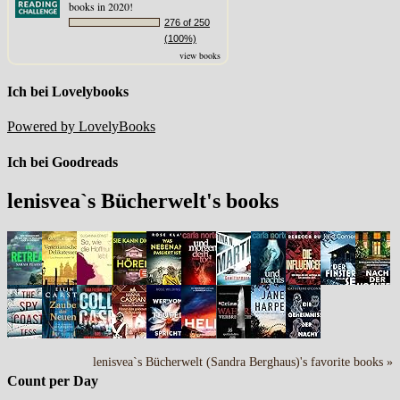
books in 2020!
276 of 250
(100%)
view books
Ich bei Lovelybooks
Powered by LovelyBooks
Ich bei Goodreads
lenisvea`s Bücherwelt's books
lenisvea`s Bücherwelt (Sandra Berghaus)'s favorite books »
Count per Day