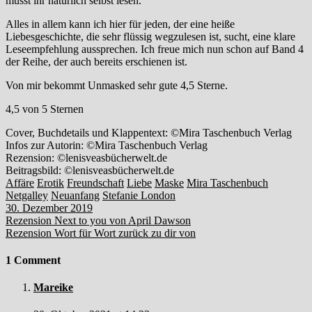
müsst ihr natürlich selbst lesen.
Alles in allem kann ich hier für jeden, der eine heiße
Liebesgeschichte, die sehr flüssig wegzulesen ist, sucht, eine klare
Leseempfehlung aussprechen. Ich freue mich nun schon auf Band 4
der Reihe, der auch bereits erschienen ist.
Von mir bekommt Unmasked sehr gute 4,5 Sterne.
4,5 von 5 Sternen
Cover, Buchdetails und Klappentext: ©Mira Taschenbuch Verlag
Infos zur Autorin: ©Mira Taschenbuch Verlag
Rezension: ©lenisveasbücherwelt.de
Beitragsbild: ©lenisveasbücherwelt.de
Affäre
Erotik
Freundschaft
Liebe
Maske
Mira Taschenbuch
Netgalley
Neuanfang
Stefanie London
30. Dezember 2019
Beitragsnavigation
Rezension Next to you von April Dawson
Rezension Wort für Wort zurück zu dir von
1 Comment
Mareike