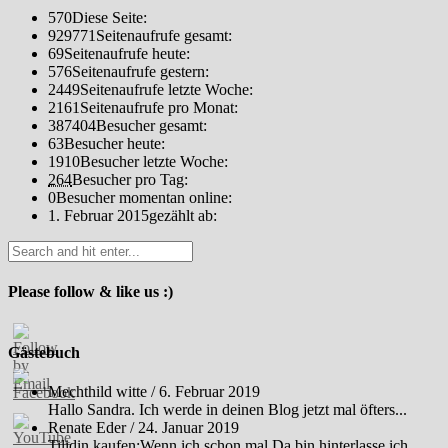
570
Diese Seite:
929771
Seitenaufrufe gesamt:
69
Seitenaufrufe heute:
576
Seitenaufrufe gestern:
2449
Seitenaufrufe letzte Woche:
2161
Seitenaufrufe pro Monat:
387404
Besucher gesamt:
63
Besucher heute:
1910
Besucher letzte Woche:
264
Besucher pro Tag:
0
Besucher momentan online:
1. Februar 2015
gezählt ab:
Please follow & like us :)
Gästebuch
Mechthild witte
/
6. Februar 2019
Hallo Sandra. Ich werde in deinen Blog jetzt mal öfters...
Renate Eder
/
24. Januar 2019
Tilidin kaufen:Wenn ich schon mal Da bin hinterlasse ich