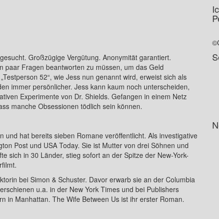
I
P
©
S
 gesucht. Großzügige Vergütung. Anonymität garantiert.
r ein paar Fragen beantworten zu müssen, um das Geld
Testperson 52“, wie Jess nun genannt wird, erweist sich als
den immer persönlicher. Jess kann kaum noch unterscheiden,
lativen Experimente von Dr. Shields. Gefangen in einem Netz
ass manche Obsessionen tödlich sein können.
N
n und hat bereits sieben Romane veröffentlicht. Als investigative
ington Post und USA Today. Sie ist Mutter von drei Söhnen und
e sich in 30 Länder, stieg sofort an der Spitze der New-York-
filmt.
ektorin bei Simon & Schuster. Davor erwarb sie an der Columbia
e erschienen u.a. in der New York Times und bei Publishers
n in Manhattan. The Wife Between Us ist ihr erster Roman.