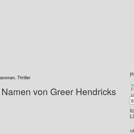
P
gsroman
,
Thriller
 Namen von Greer Hendricks
I
L
©