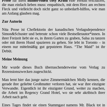
Prose
für ihren
humorvollen cosy Krimi
eine Heldin erschaffen,
die man einfach lieben muss: empathisch, mit dem Herz am rechten
Fleck und vielleicht doch nicht ganz so unbedarft-hilflos, wie man
am Anfang glauben mag.
Zur Autorin
Nita Prose ist Cheflektorin der kanadischen Verlagsdependence
Simon&Schuster und betreute schon viele Bestsellerautor*innen. In
ihrer Freizeit liebt sie es, in ihrem Garten zu graben, Salsa zu tanzen
oder mit ihrem Hund spazieren zu gehen. Sie lebt in Toronto – in
einem nur mittelmäßig gut geputztem Haus. “The Maid” ist ihr
Debüt.
Meine Meinung
Mir wurde dieses Buch überraschenderweise vom Verlag zu
Rezensionszwecken zugeschickt.
Man lernt hier das junge naive Zimmermädchen Molly kennen, die
gerade ihre geliebte Großmutter verloren hat, sie war ihre einzigste
Verwandte. Eigentlich ist ihr einzigster Grund, weiter zu machen,
die Arbeit im Regency Grand Hotel, wo sie sehr akribisch ihrer
Arbeit nach geht.
Eines Tages findet sie einen Stammgast namens Mr. Black tot in