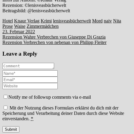
Rezension: ©lenisveasbücherwelt
Beitragsbild: @lenisveasbücherwelt
Hotel
Knaur Verlag
Krimi
lenisveasbücherwelt
Mord
naiv
Nita
Prose
Waise
Zimmermädchen
23. Februar 2022
Beitragsnavigation
Rezension Wahre Verbrechen von Giuseppe Di Grazia
Rezension Verbrechen von nebenan von Philipp Fleiter
Leave a Reply
Notify me of followup comments via e-mail
Mit der Nutzung dieses Formulars erklärst du dich mit der
Speicherung und Verarbeitung deiner Daten durch diese Website
einverstanden.
*