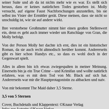
seiner Suite und ab da ist nichts mehr wie es war. Es stellt sich
heraus, dass er keines natürlichen Todes gestorben ist. Molly
versucht, auf eigene Faust Nachforschungen anzustellen, bis sie
selbst ins Visier der Ermittler gerät. Diese meinen, dass sie nicht so
unschuldig ist, wie sie auf andere wirkt.
Ihre verstorbene Großmutter nimmt hier einen großen Stellenwert
ein, denn es geht auch immer wieder um Ratschlage von Gran, die
Molly befolgt.
Von der Person Molly her dachte ich erst, dies ist ein historischer
Roman, da sie auch recht altmodisch herüber kommt. Andererseits
gibt es hier schon Handys etc., so dass es wohl doch in der
Gegenwart spielt.
Alles in allem bin ich etwas zwiegespalten in meiner Meinung.
Einerseits bin ja ein True Crime – und Krimifan und wollte natürlich
erfahren, was es mit dem Tod von Mr. Black auf sich hat.
Andererseits war mir die Hauptprotagonistin zu altbacken und naiv.
Von mir bekommt The Maid daher 3,5 Sterne.
3,5 von 5 Sternen
Cover, Buchdetails und Klappentext: ©Knaur Verlag
Infos zur Autorin: ©Knaur Verlag