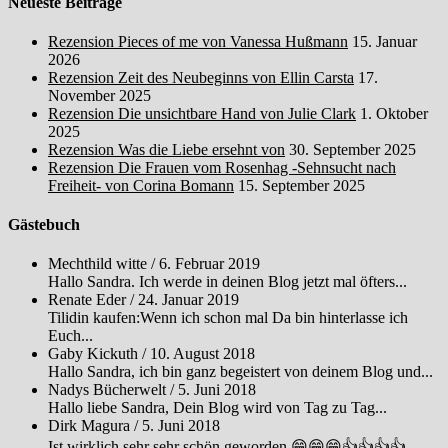
Neueste Beiträge
Rezension Pieces of me von Vanessa Hußmann
15. Januar
2026
Rezension Zeit des Neubeginns von Ellin Carsta
17.
November 2025
Rezension Die unsichtbare Hand von Julie Clark
1. Oktober
2025
Rezension Was die Liebe ersehnt von
30. September 2025
Rezension Die Frauen vom Rosenhag -Sehnsucht nach
Freiheit- von Corina Bomann
15. September 2025
Gästebuch
Mechthild witte
/
6. Februar 2019
Hallo Sandra. Ich werde in deinen Blog jetzt mal öfters...
Renate Eder
/
24. Januar 2019
Tilidin kaufen:Wenn ich schon mal Da bin hinterlasse ich
Euch...
Gaby Kickuth
/
10. August 2018
Hallo Sandra, ich bin ganz begeistert von deinem Blog und...
Nadys Bücherwelt
/
5. Juni 2018
Hallo liebe Sandra, Dein Blog wird von Tag zu Tag...
Dirk Magura
/
5. Juni 2018
Ist wirklich sehr sehr schön geworden.😁😁😁👍👍👍👍