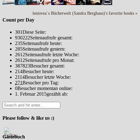
lenisvea`s Bücherwelt (Sandra Berghaus)'s favorite books »
Count per Day
301
Diese Seite:
930222
Seitenaufrufe gesamt:
235
Seitenaufrufe heute:
285
Seitenaufrufe gestern:
2612
Seitenaufrufe letzte Woche:
2612
Seitenaufrufe pro Monat:
387823
Besucher gesamt:
214
Besucher heute:
2114
Besucher letzte Woche:
271
Besucher pro Tag:
0
Besucher momentan online:
1. Februar 2015
gezählt ab:
Please follow & like us :)
Gästebuch