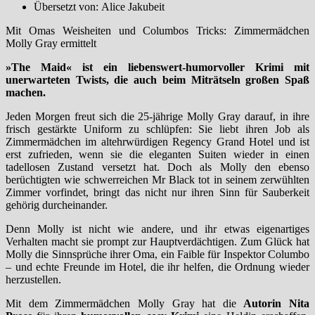
Übersetzt von: Alice Jakubeit
Mit Omas Weisheiten und Columbos Tricks: Zimmermädchen
Molly Gray ermittelt
»The Maid« ist ein liebenswert-humorvoller Krimi mit
unerwarteten Twists, die auch beim Miträtseln großen Spaß
machen.
Jeden Morgen freut sich die 25-jährige Molly Gray darauf, in ihre
frisch gestärkte Uniform zu schlüpfen: Sie liebt ihren Job als
Zimmermädchen im altehrwürdigen Regency Grand Hotel und ist
erst zufrieden, wenn sie die eleganten Suiten wieder in einen
tadellosen Zustand versetzt hat. Doch als Molly den ebenso
berüchtigten wie schwerreichen Mr Black tot in seinem zerwühlten
Zimmer vorfindet, bringt das nicht nur ihren Sinn für Sauberkeit
gehörig durcheinander.
Denn Molly ist nicht wie andere, und ihr etwas eigenartiges
Verhalten macht sie prompt zur Hauptverdächtigen. Zum Glück hat
Molly die Sinnsprüche ihrer Oma, ein Faible für Inspektor Columbo
– und echte Freunde im Hotel, die ihr helfen, die Ordnung wieder
herzustellen.
Mit dem Zimmermädchen Molly Gray hat die
Autorin Nita