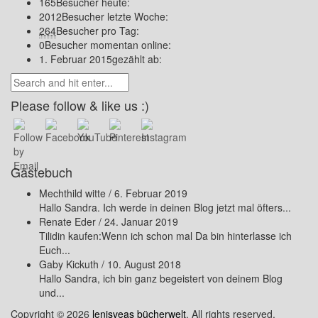
165
Besucher heute:
2012
Besucher letzte Woche:
264
Besucher pro Tag:
0
Besucher momentan online:
1. Februar 2015
gezählt ab:
Please follow & like us :)
Gästebuch
Mechthild witte
/
6. Februar 2019
Hallo Sandra. Ich werde in deinen Blog jetzt mal öfters...
Renate Eder
/
24. Januar 2019
Tilidin kaufen:Wenn ich schon mal Da bin hinterlasse ich
Euch...
Gaby Kickuth
/
10. August 2018
Hallo Sandra, ich bin ganz begeistert von deinem Blog
und...
Copyright © 2026
lenisveas bücherwelt
. All rights reserved.