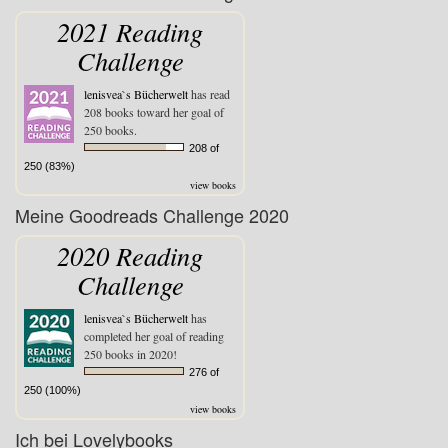
2021 Reading
Challenge
lenisvea`s Bücherwelt
has read
208 books toward her goal of
250 books.
208 of
250 (83%)
view books
Meine Goodreads Challenge 2020
2020 Reading
Challenge
lenisvea`s Bücherwelt
has
completed her goal of reading
250 books in 2020!
276 of
250 (100%)
view books
Ich bei Lovelybooks