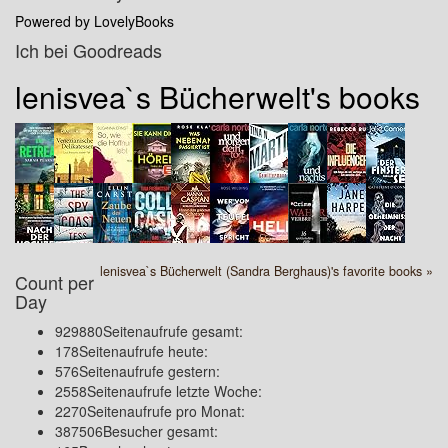
Powered by LovelyBooks
Ich bei Goodreads
lenisvea`s Bücherwelt's books
lenisvea`s Bücherwelt (Sandra Berghaus)'s favorite books »
Count per
Day
929880
Seitenaufrufe gesamt:
178
Seitenaufrufe heute:
576
Seitenaufrufe gestern:
2558
Seitenaufrufe letzte Woche:
2270
Seitenaufrufe pro Monat:
387506
Besucher gesamt: