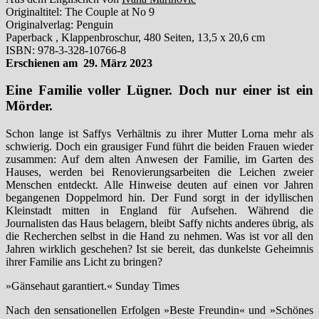
Originaltitel: The Couple at No 9
Originalverlag: Penguin
Paperback , Klappenbroschur, 480 Seiten, 13,5 x 20,6 cm
ISBN: 978-3-328-10766-8
Erschienen am 29. März 2023
Eine Familie voller Lügner. Doch nur einer ist ein
Mörder.
Schon lange ist Saffys Verhältnis zu ihrer Mutter Lorna mehr als
schwierig. Doch ein grausiger Fund führt die beiden Frauen wieder
zusammen: Auf dem alten Anwesen der Familie, im Garten des
Hauses, werden bei Renovierungsarbeiten die Leichen zweier
Menschen entdeckt. Alle Hinweise deuten auf einen vor Jahren
begangenen Doppelmord hin. Der Fund sorgt in der idyllischen
Kleinstadt mitten in England für Aufsehen. Während die
Journalisten das Haus belagern, bleibt Saffy nichts anderes übrig, als
die Recherchen selbst in die Hand zu nehmen. Was ist vor all den
Jahren wirklich geschehen? Ist sie bereit, das dunkelste Geheimnis
ihrer Familie ans Licht zu bringen?
»Gänsehaut garantiert.« Sunday Times
Nach den sensationellen Erfolgen »Beste Freundin« und »Schönes