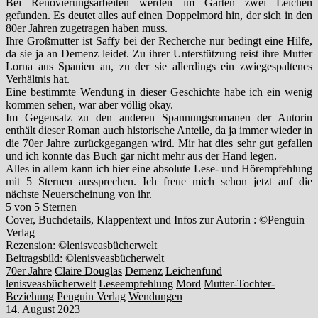
Bei Renovierungsarbeiten werden im Garten zwei Leichen
gefunden. Es deutet alles auf einen Doppelmord hin, der sich in den
80er Jahren zugetragen haben muss.
Ihre Großmutter ist Saffy bei der Recherche nur bedingt eine Hilfe,
da sie ja an Demenz leidet. Zu ihrer Unterstützung reist ihre Mutter
Lorna aus Spanien an, zu der sie allerdings ein zwiegespaltenes
Verhältnis hat.
Eine bestimmte Wendung in dieser Geschichte habe ich ein wenig
kommen sehen, war aber völlig okay.
Im Gegensatz zu den anderen Spannungsromanen der Autorin
enthält dieser Roman auch historische Anteile, da ja immer wieder in
die 70er Jahre zurückgegangen wird. Mir hat dies sehr gut gefallen
und ich konnte das Buch gar nicht mehr aus der Hand legen.
Alles in allem kann ich hier eine absolute Lese- und Hörempfehlung
mit 5 Sternen aussprechen. Ich freue mich schon jetzt auf die
nächste Neuerscheinung von ihr.
5 von 5 Sternen
Cover, Buchdetails, Klappentext und Infos zur Autorin : ©Penguin
Verlag
Rezension: ©lenisveasbücherwelt
Beitragsbild: ©lenisveasbücherwelt
70er Jahre
Claire Douglas
Demenz
Leichenfund
lenisveasbücherwelt
Leseempfehlung
Mord
Mutter-Tochter-
Beziehung
Penguin Verlag
Wendungen
14. August 2023