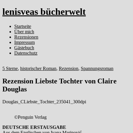
lenisveas bücherwelt
Startseite
Über mich
Rezensionen
Impressum
Gästebuch
Datenschutz
5 Sterne
,
historischer Roman
,
Rezension
,
Spannungsroman
Rezension Liebste Tochter von Claire
Douglas
Douglas_CLiebste_Tochter_235041_300dpi
©Penguin Verlag
DEUTSCHE ERSTAUSGABE
Aus dem Englischen von
Ivana Marinović