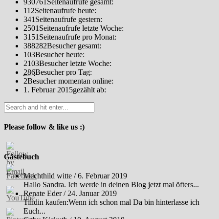
930761
Seitenaufrufe gesamt:
112
Seitenaufrufe heute:
341
Seitenaufrufe gestern:
2501
Seitenaufrufe letzte Woche:
3151
Seitenaufrufe pro Monat:
388282
Besucher gesamt:
103
Besucher heute:
2103
Besucher letzte Woche:
286
Besucher pro Tag:
2
Besucher momentan online:
1. Februar 2015
gezählt ab:
Please follow & like us :)
Gästebuch
Mechthild witte
/
6. Februar 2019
Hallo Sandra. Ich werde in deinen Blog jetzt mal öfters...
Renate Eder
/
24. Januar 2019
Tilidin kaufen:Wenn ich schon mal Da bin hinterlasse ich
Euch...