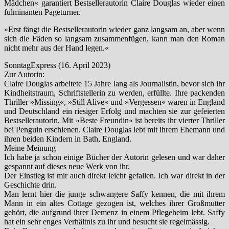
Mädchen« garantiert Bestsellerautorin Claire Douglas wieder einen
fulminanten Pageturner.
»Erst fängt die Bestsellerautorin wieder ganz langsam an, aber wenn
sich die Fäden so langsam zusammenfügen, kann man den Roman
nicht mehr aus der Hand legen.«
SonntagExpress (16. April 2023)
Zur Autorin:
Claire Douglas arbeitete 15 Jahre lang als Journalistin, bevor sich ihr
Kindheitstraum, Schriftstellerin zu werden, erfüllte. Ihre packenden
Thriller »Missing«, »Still Alive« und »Vergessen« waren in England
und Deutschland ein riesiger Erfolg und machten sie zur gefeierten
Bestsellerautorin. Mit »Beste Freundin« ist bereits ihr vierter Thriller
bei Penguin erschienen. Claire Douglas lebt mit ihrem Ehemann und
ihren beiden Kindern in Bath, England.
Meine Meinung
Ich habe ja schon einige Bücher der Autorin gelesen und war daher
gespannt auf dieses neue Werk von ihr.
Der Einstieg ist mir auch direkt leicht gefallen. Ich war direkt in der
Geschichte drin.
Man lernt hier die junge schwangere Saffy kennen, die mit ihrem
Mann in ein altes Cottage gezogen ist, welches ihrer Großmutter
gehört, die aufgrund ihrer Demenz in einem Pflegeheim lebt. Saffy
hat ein sehr enges Verhältnis zu ihr und besucht sie regelmässig.