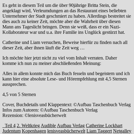
Es geht in diesem Teil um die über 90jährige Britta Stein, die
angeklagt wird, Verleumdungen an das Restaurant eines beliebten
Unternehmer der Stadt geschmiert zu haben. Allerdings bestreitet sie
dies auch zu keiner Zeit, möchte aber die Wahrheit über diesen
Mann ans Tageslicht bringen. Denn sie weiß, dass er ein Nazi-
Kollaborateur war und u.a. ihre Familie ins Unglück gestürzt hat.
Catherine und Liam versuchen, Beweise hierfür zu finden nach all
dieser Zeit, aber ihnen läuft die Zeit weg …
Ich möchte hier jetzt nicht zu viel vom Inhalt verraten. Daher
komme ich nun zu meiner abschließenden Meinung:
Alles in allem konnte mich das Buch fesseln und begeistern und ich
kann hier eine absolute Lese- und Hörempfehlung mit 4,5 Sternen
aussprechen.
4,5 von 5 Sternen
Cover, Buchdetails und Klappentext: ©Aufbau Taschenbuch Verlag
Infos zum Autoren: ©Aufbau Taschenbuch Verlag
Rezension: ©lenisveasbücherwelt
_Teil 4
2. Weltkrieg
Audible
Aufbau Verlag
Catherine Lockhart
Judentum
Kopenhagen
lenisveasbücherwelt
Liam Taggert
Netgalley