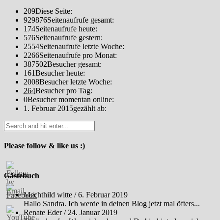
209
Diese Seite:
929876
Seitenaufrufe gesamt:
174
Seitenaufrufe heute:
576
Seitenaufrufe gestern:
2554
Seitenaufrufe letzte Woche:
2266
Seitenaufrufe pro Monat:
387502
Besucher gesamt:
161
Besucher heute:
2008
Besucher letzte Woche:
264
Besucher pro Tag:
0
Besucher momentan online:
1. Februar 2015
gezählt ab:
Please follow & like us :)
Gästebuch
Mechthild witte
/
6. Februar 2019
Hallo Sandra. Ich werde in deinen Blog jetzt mal öfters...
Renate Eder
/
24. Januar 2019