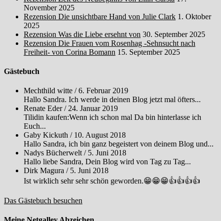
November 2025
Rezension Die unsichtbare Hand von Julie Clark
1. Oktober
2025
Rezension Was die Liebe ersehnt von
30. September 2025
Rezension Die Frauen vom Rosenhag -Sehnsucht nach
Freiheit- von Corina Bomann
15. September 2025
Gästebuch
Mechthild witte
/
6. Februar 2019
Hallo Sandra. Ich werde in deinen Blog jetzt mal öfters...
Renate Eder
/
24. Januar 2019
Tilidin kaufen:Wenn ich schon mal Da bin hinterlasse ich
Euch...
Gaby Kickuth
/
10. August 2018
Hallo Sandra, ich bin ganz begeistert von deinem Blog und...
Nadys Bücherwelt
/
5. Juni 2018
Hallo liebe Sandra, Dein Blog wird von Tag zu Tag...
Dirk Magura
/
5. Juni 2018
Ist wirklich sehr sehr schön geworden.😁😁😁👍👍👍👍
Das Gästebuch besuchen
Meine Netgalley Abzeichen