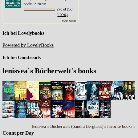
books in 2020!
276 of 250
(100%)
view books
Ich bei Lovelybooks
Powered by LovelyBooks
Ich bei Goodreads
lenisvea`s Bücherwelt's books
lenisvea`s Bücherwelt (Sandra Berghaus)'s favorite books »
Count per Day